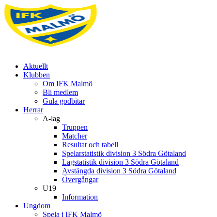
Aktuellt
Klubben
Om IFK Malmö
Bli medlem
Gula godbitar
Herrar
A-lag
Truppen
Matcher
Resultat och tabell
Spelarstatistik division 3 Södra Götaland
Lagstatistik division 3 Södra Götaland
Avstängda division 3 Södra Götaland
Övergångar
U19
Information
Ungdom
Spela i IFK Malmö