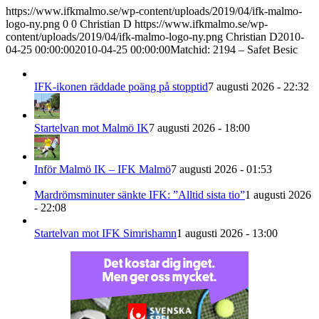
https://www.ifkmalmo.se/wp-content/uploads/2019/04/ifk-malmo-
logo-ny.png
0
0
Christian D
https://www.ifkmalmo.se/wp-
content/uploads/2019/04/ifk-malmo-logo-ny.png
Christian D
2010-
04-25 00:00:00
2010-04-25 00:00:00
Matchid: 2194 – Safet Besic
IFK-ikonen räddade poäng på stopptid
7 augusti 2026 - 22:32
Startelvan mot Malmö IK
7 augusti 2026 - 18:00
Inför Malmö IK – IFK Malmö
7 augusti 2026 - 01:53
Mardrömsminuter sänkte IFK: ”Alltid sista tio”
1 augusti 2026
- 22:08
Startelvan mot IFK Simrishamn
1 augusti 2026 - 13:00