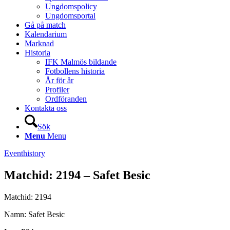
Ungdomspolicy
Ungdomsportal
Gå på match
Kalendarium
Marknad
Historia
IFK Malmös bildande
Fotbollens historia
År för år
Profiler
Ordföranden
Kontakta oss
Sök
Menu
Menu
Eventhistory
Matchid: 2194 – Safet Besic
Matchid: 2194
Namn: Safet Besic