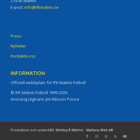
214 45 Malmö
E-post:
info@ifkmalmo.se
Press
Nyheter
Kontakta oss
INFORMATION
Officiell webbplats för IFK Malmö Fotboll
© IFK Malmö Fotboll 1999-2026
Ansvarig utgivare: Jim Nilsson Povoa
Produktion och underhåll:
Webbyrå Malmö
-
Mañana Web AB