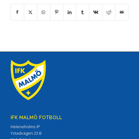
IFK MALMÖ FOTBOLL
Heleneholms IP
Ystadvägen 23 B