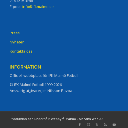
214 45 Malmö
E-post:
info@ifkmalmo.se
Press
Nyheter
Kontakta oss
INFORMATION
Officiell webbplats för IFK Malmö Fotboll
© IFK Malmö Fotboll 1999-2026
Ansvarig utgivare: Jim Nilsson Povoa
Produktion och underhåll:
Webbyrå Malmö
-
Mañana Web AB