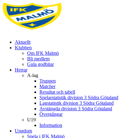
Aktuellt
Klubben
Om IFK Malmö
Bli medlem
Gula godbitar
Herrar
A-lag
Truppen
Matcher
Resultat och tabell
Spelarstatistik division 3 Södra Götaland
Lagstatistik division 3 Södra Götaland
Avstängda division 3 Södra Götaland
Övergångar
U19
Information
Ungdom
Spela i IFK Malmö