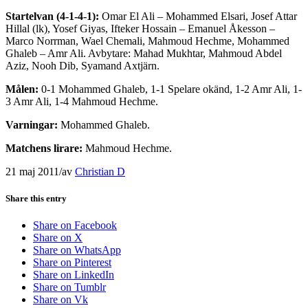
Startelvan (4-1-4-1):
Omar El Ali – Mohammed Elsari, Josef Attar
Hillal (lk), Yosef Giyas, Ifteker Hossain – Emanuel Åkesson –
Marco Norrman, Wael Chemali, Mahmoud Hechme, Mohammed
Ghaleb – Amr Ali. Avbytare: Mahad Mukhtar, Mahmoud Abdel
Aziz, Nooh Dib, Syamand Axtjärn.
Målen:
0-1 Mohammed Ghaleb, 1-1 Spelare okänd, 1-2 Amr Ali, 1-
3 Amr Ali, 1-4 Mahmoud Hechme.
Varningar:
Mohammed Ghaleb.
Matchens lirare:
Mahmoud Hechme.
21 maj 2011
/
av
Christian D
Share this entry
Share on Facebook
Share on X
Share on WhatsApp
Share on Pinterest
Share on LinkedIn
Share on Tumblr
Share on Vk