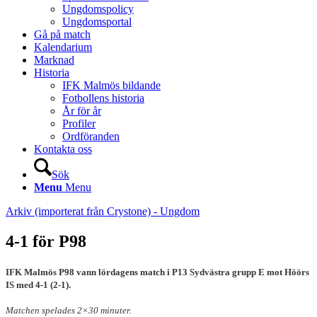
Ungdomspolicy
Ungdomsportal
Gå på match
Kalendarium
Marknad
Historia
IFK Malmös bildande
Fotbollens historia
År för år
Profiler
Ordföranden
Kontakta oss
Sök
Menu
Menu
Arkiv (importerat från Crystone) - Ungdom
4-1 för P98
IFK Malmös P98 vann lördagens match i P13 Sydvästra grupp E mot Höörs
IS med 4-1 (2-1).
Matchen spelades 2×30 minuter.