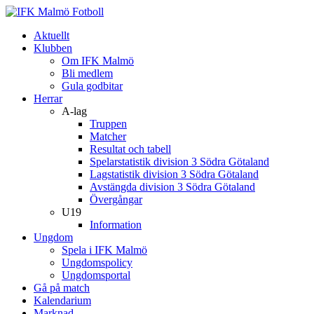
Aktuellt
Klubben
Om IFK Malmö
Bli medlem
Gula godbitar
Herrar
A-lag
Truppen
Matcher
Resultat och tabell
Spelarstatistik division 3 Södra Götaland
Lagstatistik division 3 Södra Götaland
Avstängda division 3 Södra Götaland
Övergångar
U19
Information
Ungdom
Spela i IFK Malmö
Ungdomspolicy
Ungdomsportal
Gå på match
Kalendarium
Marknad