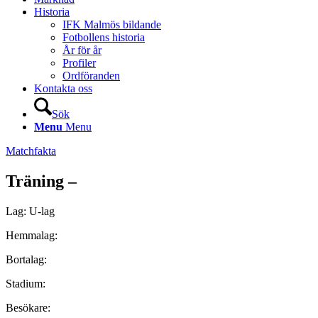
Historia
IFK Malmös bildande
Fotbollens historia
År för år
Profiler
Ordföranden
Kontakta oss
Sök
Menu
Menu
Matchfakta
Träning –
Lag: U-lag
Hemmalag:
Bortalag:
Stadium:
Besökare: