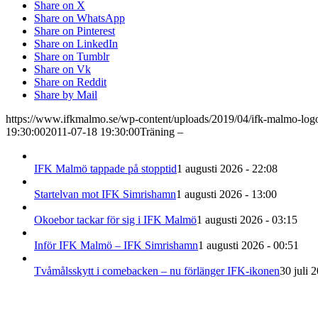
Share on X
Share on WhatsApp
Share on Pinterest
Share on LinkedIn
Share on Tumblr
Share on Vk
Share on Reddit
Share by Mail
https://www.ifkmalmo.se/wp-content/uploads/2019/04/ifk-malmo-log
19:30:00
2011-07-18 19:30:00
Träning –
IFK Malmö tappade på stopptid
1 augusti 2026 - 22:08
Startelvan mot IFK Simrishamn
1 augusti 2026 - 13:00
Okoebor tackar för sig i IFK Malmö
1 augusti 2026 - 03:15
Inför IFK Malmö – IFK Simrishamn
1 augusti 2026 - 00:51
Tvåmålsskytt i comebacken – nu förlänger IFK-ikonen
30 juli 