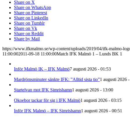
Share on X
Share on WhatsApp
Share on Pinterest
Share on LinkedIn
Share on Tumblr
Share on Vk
Share on Reddit
Share by Mail
https://www.ifkmalmo.se/wp-content/uploads/2019/04/ifk-malmo-log
11:00:00
2011-09-18 11:00:00
Match IFK Malmö 1 – Lunds BK 1
Inför Malmö IK – IFK Malmö
7 augusti 2026 - 01:53
Mardrömsminuter sänkte IFK: ”Alltid sista tio”
1 augusti 2026 -
Startelvan mot IFK Simrishamn
1 augusti 2026 - 13:00
Okoebor tackar för sig i IFK Malmö
1 augusti 2026 - 03:15
Inför IFK Malmö – IFK Simrishamn
1 augusti 2026 - 00:51