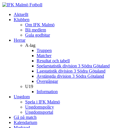
Aktuellt
Klubben
Om IFK Malmö
Bli medlem
Gula godbitar
Herrar
A-lag
Truppen
Matcher
Resultat och tabell
Spelarstatistik division 3 Södra Götaland
Lagstatistik division 3 Södra Götaland
Avstängda division 3 Södra Götaland
Övergångar
U19
Information
Ungdom
Spela i IFK Malmö
Ungdomspolicy
Ungdomsportal
Gå på match
Kalendarium
Marknad