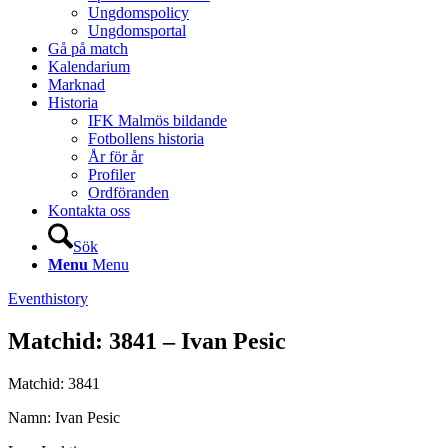
Ungdomspolicy
Ungdomsportal
Gå på match
Kalendarium
Marknad
Historia
IFK Malmös bildande
Fotbollens historia
År för år
Profiler
Ordföranden
Kontakta oss
Sök
Menu
Menu
Eventhistory
Matchid: 3841 – Ivan Pesic
Matchid: 3841
Namn: Ivan Pesic