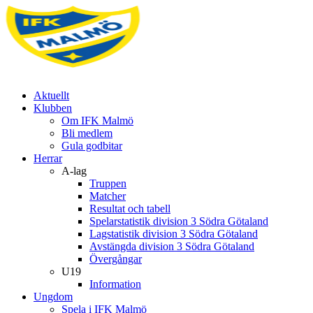
Aktuellt
Klubben
Om IFK Malmö
Bli medlem
Gula godbitar
Herrar
A-lag
Truppen
Matcher
Resultat och tabell
Spelarstatistik division 3 Södra Götaland
Lagstatistik division 3 Södra Götaland
Avstängda division 3 Södra Götaland
Övergångar
U19
Information
Ungdom
Spela i IFK Malmö