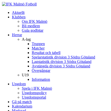
Aktuellt
Klubben
Om IFK Malmö
Bli medlem
Gula godbitar
Herrar
A-lag
Truppen
Matcher
Resultat och tabell
Spelarstatistik division 3 Södra Götaland
Lagstatistik division 3 Södra Götaland
Avstängda division 3 Södra Götaland
Övergångar
U19
Information
Ungdom
Spela i IFK Malmö
Ungdomspolicy
Ungdomsportal
Gå på match
Kalendarium
Marknad