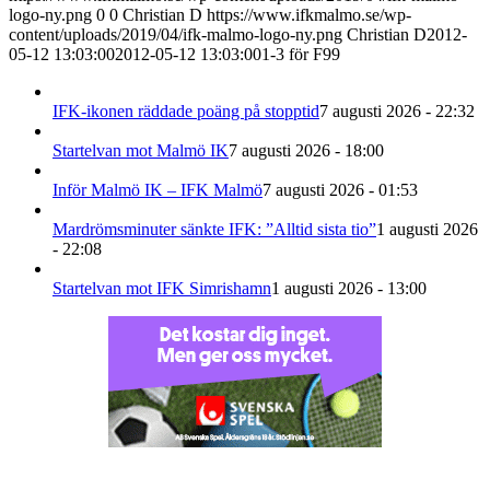
logo-ny.png
0
0
Christian D
https://www.ifkmalmo.se/wp-
content/uploads/2019/04/ifk-malmo-logo-ny.png
Christian D
2012-
05-12 13:03:00
2012-05-12 13:03:00
1-3 för F99
IFK-ikonen räddade poäng på stopptid
7 augusti 2026 - 22:32
Startelvan mot Malmö IK
7 augusti 2026 - 18:00
Inför Malmö IK – IFK Malmö
7 augusti 2026 - 01:53
Mardrömsminuter sänkte IFK: ”Alltid sista tio”
1 augusti 2026
- 22:08
Startelvan mot IFK Simrishamn
1 augusti 2026 - 13:00