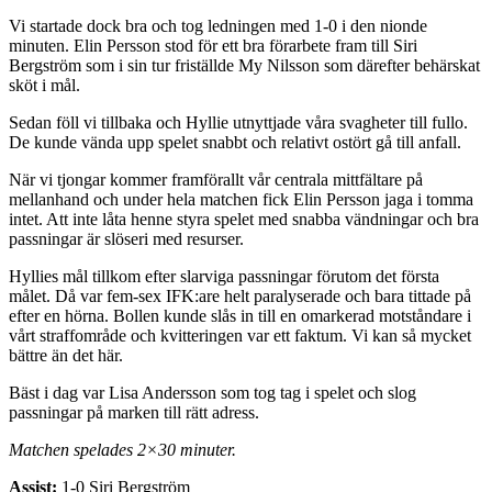
Vi startade dock bra och tog ledningen med 1-0 i den nionde
minuten. Elin Persson stod för ett bra förarbete fram till Siri
Bergström som i sin tur friställde My Nilsson som därefter behärskat
sköt i mål.
Sedan föll vi tillbaka och Hyllie utnyttjade våra svagheter till fullo.
De kunde vända upp spelet snabbt och relativt ostört gå till anfall.
När vi tjongar kommer framförallt vår centrala mittfältare på
mellanhand och under hela matchen fick Elin Persson jaga i tomma
intet. Att inte låta henne styra spelet med snabba vändningar och bra
passningar är slöseri med resurser.
Hyllies mål tillkom efter slarviga passningar förutom det första
målet. Då var fem-sex IFK:are helt paralyserade och bara tittade på
efter en hörna. Bollen kunde slås in till en omarkerad motståndare i
vårt straffområde och kvitteringen var ett faktum. Vi kan så mycket
bättre än det här.
Bäst i dag var Lisa Andersson som tog tag i spelet och slog
passningar på marken till rätt adress.
Matchen spelades 2×30 minuter.
Assist:
1-0 Siri Bergström