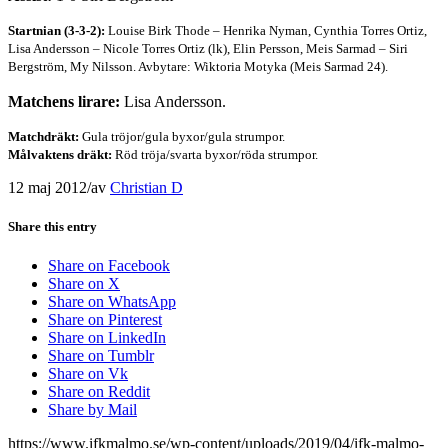
Startnian (3-3-2):
Louise Birk Thode – Henrika Nyman, Cynthia Torres Ortiz,
Lisa Andersson – Nicole Torres Ortiz (lk), Elin Persson, Meis Sarmad – Siri
Bergström, My Nilsson. Avbytare: Wiktoria Motyka (Meis Sarmad 24).
Matchens lirare:
Lisa Andersson.
Matchdräkt:
Gula tröjor/gula byxor/gula strumpor.
Målvaktens dräkt:
Röd tröja/svarta byxor/röda strumpor.
12 maj 2012
/
av
Christian D
Share this entry
Share on Facebook
Share on X
Share on WhatsApp
Share on Pinterest
Share on LinkedIn
Share on Tumblr
Share on Vk
Share on Reddit
Share by Mail
https://www.ifkmalmo.se/wp-content/uploads/2019/04/ifk-malmo-