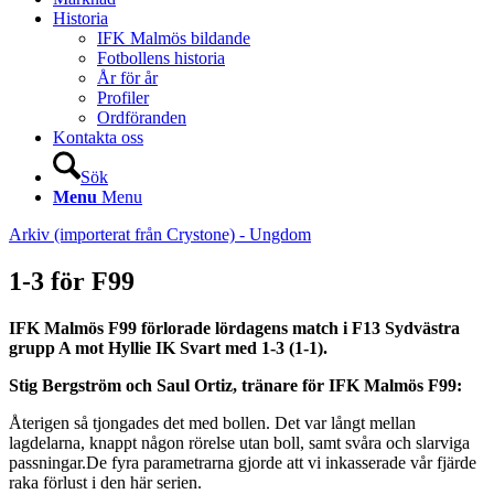
Historia
IFK Malmös bildande
Fotbollens historia
År för år
Profiler
Ordföranden
Kontakta oss
Sök
Menu
Menu
Arkiv (importerat från Crystone) - Ungdom
1-3 för F99
IFK Malmös F99 förlorade lördagens match i F13 Sydvästra
grupp A mot Hyllie IK Svart med 1-3 (1-1).
Stig Bergström och Saul Ortiz, tränare för IFK Malmös F99:
Återigen så tjongades det med bollen. Det var långt mellan
lagdelarna, knappt någon rörelse utan boll, samt svåra och slarviga
passningar.De fyra parametrarna gjorde att vi inkasserade vår fjärde
raka förlust i den här serien.