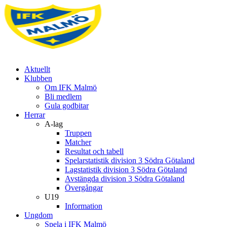
Aktuellt
Klubben
Om IFK Malmö
Bli medlem
Gula godbitar
Herrar
A-lag
Truppen
Matcher
Resultat och tabell
Spelarstatistik division 3 Södra Götaland
Lagstatistik division 3 Södra Götaland
Avstängda division 3 Södra Götaland
Övergångar
U19
Information
Ungdom
Spela i IFK Malmö