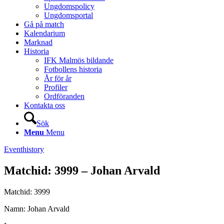
Ungdomspolicy
Ungdomsportal
Gå på match
Kalendarium
Marknad
Historia
IFK Malmös bildande
Fotbollens historia
År för år
Profiler
Ordföranden
Kontakta oss
Sök
Menu
Menu
Eventhistory
Matchid: 3999 – Johan Arvald
Matchid: 3999
Namn: Johan Arvald