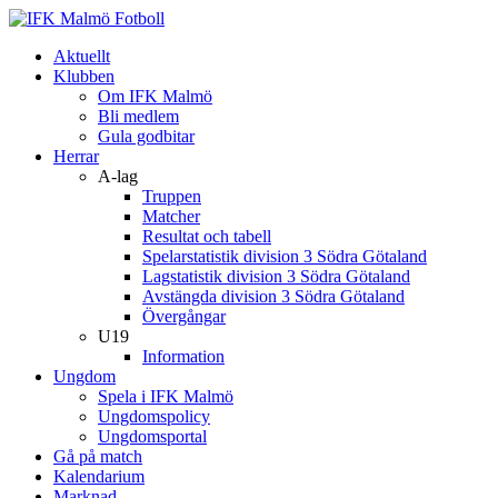
Aktuellt
Klubben
Om IFK Malmö
Bli medlem
Gula godbitar
Herrar
A-lag
Truppen
Matcher
Resultat och tabell
Spelarstatistik division 3 Södra Götaland
Lagstatistik division 3 Södra Götaland
Avstängda division 3 Södra Götaland
Övergångar
U19
Information
Ungdom
Spela i IFK Malmö
Ungdomspolicy
Ungdomsportal
Gå på match
Kalendarium
Marknad