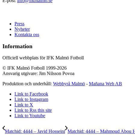
E-post:
info@ifkmalmo.se
Press
Nyheter
Kontakta oss
Information
Officiell webbplats för IFK Malmö Fotboll
© IFK Malmö Fotboll 1999-2026
Ansvarig utgivare: Jim Nilsson Povoa
Produktion och underhåll:
Webbyrå Malmö
-
Mañana Web AB
Link to Facebook
Link to Instagram
Link to X
Link to Rss this site
Link to Youtube
Matchid: 4444 – Javid Hosseini
Matchid: 4444 – Mahmoud Abou 