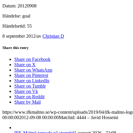
Datum: 20120908
Händelse: goal
Händelsetid: 55
8 september 2012
/
av
Christian D
Share this entry
Share on Facebook
Share on X
Share on WhatsApp
Share on Pinterest
Share on LinkedIn
Share on Tumblr
Share on Vk
Share on Reddit
Share by Mail
https://www.ifkmalmo.se/wp-content/uploads/2019/04/ifk-malmo-log
00:00:00
2012-09-08 00:00:00
Matchid: 4444 – Javid Hosseini
IFK Malmö tappade på stopptid
1 augusti 2026 - 22:08