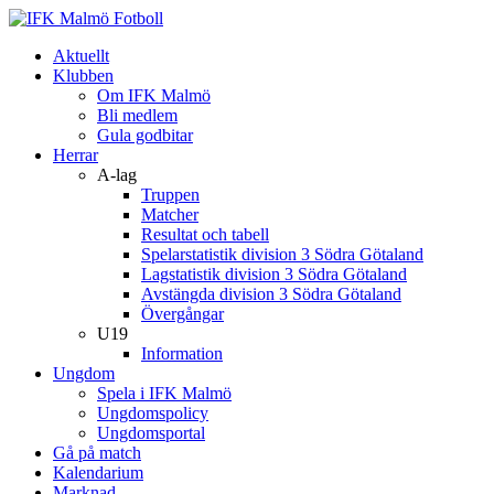
Aktuellt
Klubben
Om IFK Malmö
Bli medlem
Gula godbitar
Herrar
A-lag
Truppen
Matcher
Resultat och tabell
Spelarstatistik division 3 Södra Götaland
Lagstatistik division 3 Södra Götaland
Avstängda division 3 Södra Götaland
Övergångar
U19
Information
Ungdom
Spela i IFK Malmö
Ungdomspolicy
Ungdomsportal
Gå på match
Kalendarium
Marknad