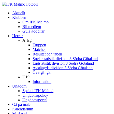
Aktuellt
Klubben
Om IFK Malmö
Bli medlem
Gula godbitar
Herrar
A-lag
Truppen
Matcher
Resultat och tabell
Spelarstatistik division 3 Södra Götaland
Lagstatistik division 3 Södra Götaland
Avstängda division 3 Södra Götaland
Övergångar
U19
Information
Ungdom
Spela i IFK Malmö
Ungdomspolicy
Ungdomsportal
Gå på match
Kalendarium
Marknad