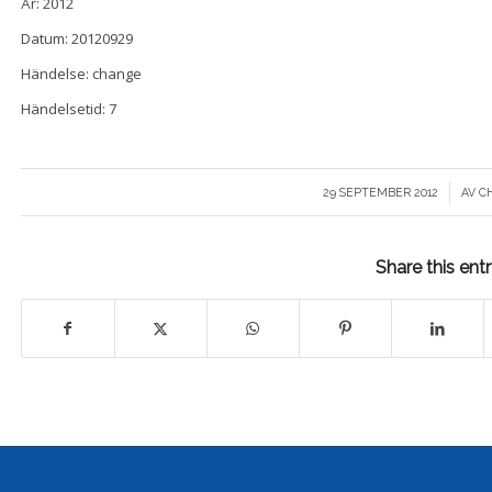
År: 2012
Datum: 20120929
Händelse: change
Händelsetid: 7
/
29 SEPTEMBER 2012
AV
C
Share this ent