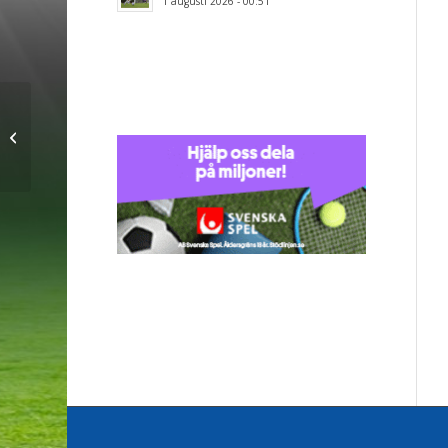
1 augusti 2026 - 00:51
Matchid: 4436 – Wiktoria Motyka