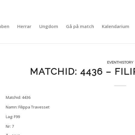
bben
Herrar
Ungdom
Gå på match
Kalendarium
EVENTHISTORY
MATCHID: 4436 – FIL
Matchid: 4436
Namn: Filippa Travesset
Lag: F99
Nr: 7