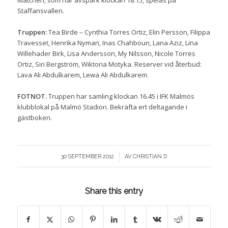
Matchen, som har avspark klockan 18.15, spelas på
Staffansvallen.
Truppen:
Tea Birde – Cynthia Torres Ortiz, Elin Persson, Filippa
Travesset, Henrika Nyman, Inas Chahboun, Lana Aziz, Lina
Willehader Birk, Lisa Andersson, My Nilsson, Nicole Torres
Ortiz, Siri Bergström, Wiktoria Motyka. Reserver vid återbud:
Lava Ali Abdulkarem, Lewa Ali Abdulkarem.
FOTNOT.
Truppen har samling klockan 16.45 i IFK Malmös
klubblokal på Malmö Stadion. Bekräfta ert deltagande i
gästboken.
/
30 SEPTEMBER 2012
AV
CHRISTIAN D
Share this entry