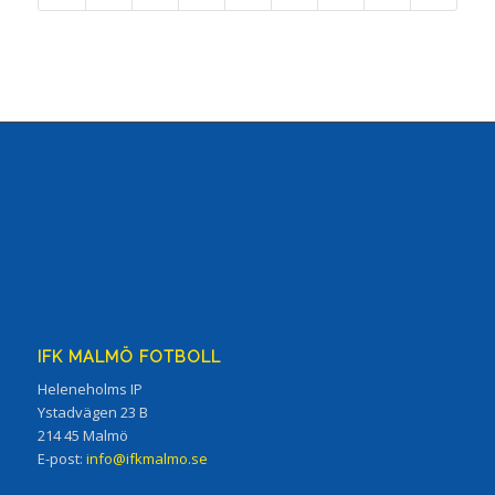
IFK MALMÖ FOTBOLL
Heleneholms IP
Ystadvägen 23 B
214 45 Malmö
E-post:
info@ifkmalmo.se