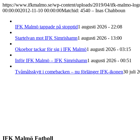
https://www.ifkmalmo.se/wp-content/uploads/2019/04/ifk-malmo-log
00:00:00
2012-11-10 00:00:00
Matchid: 4540 – Inas Chahboun
IFK Malmö tappade på stopptid
1 augusti 2026 - 22:08
Startelvan mot IFK Simrishamn
1 augusti 2026 - 13:00
Okoebor tackar för sig i IFK Malmö
1 augusti 2026 - 03:15
Inför IFK Malmö – IFK Simrishamn
1 augusti 2026 - 00:51
Tvåmålsskytt i comebacken – nu förlänger IFK-ikonen
30 juli 
IFK Malmö Fotboll