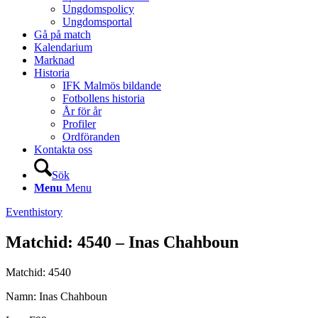
Ungdomspolicy
Ungdomsportal
Gå på match
Kalendarium
Marknad
Historia
IFK Malmös bildande
Fotbollens historia
År för år
Profiler
Ordföranden
Kontakta oss
Sök
Menu
Menu
Eventhistory
Matchid: 4540 – Inas Chahboun
Matchid: 4540
Namn: Inas Chahboun