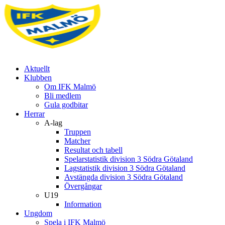
Aktuellt
Klubben
Om IFK Malmö
Bli medlem
Gula godbitar
Herrar
A-lag
Truppen
Matcher
Resultat och tabell
Spelarstatistik division 3 Södra Götaland
Lagstatistik division 3 Södra Götaland
Avstängda division 3 Södra Götaland
Övergångar
U19
Information
Ungdom
Spela i IFK Malmö