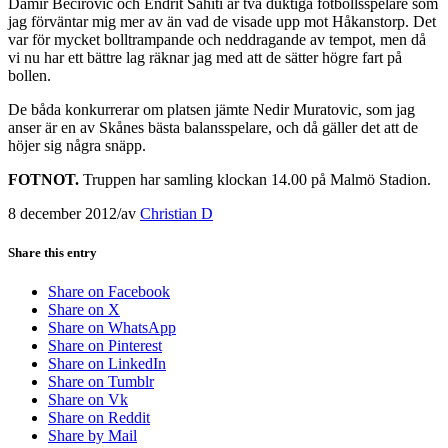
Damir Becirovic och Endrit Sahiti är två duktiga fotbollsspelare som
jag förväntar mig mer av än vad de visade upp mot Håkanstorp. Det
var för mycket bolltrampande och neddragande av tempot, men då
vi nu har ett bättre lag räknar jag med att de sätter högre fart på
bollen.
De båda konkurrerar om platsen jämte Nedir Muratovic, som jag
anser är en av Skånes bästa balansspelare, och då gäller det att de
höjer sig några snäpp.
FOTNOT.
Truppen har samling klockan 14.00 på Malmö Stadion.
8 december 2012
/
av
Christian D
Share this entry
Share on Facebook
Share on X
Share on WhatsApp
Share on Pinterest
Share on LinkedIn
Share on Tumblr
Share on Vk
Share on Reddit
Share by Mail