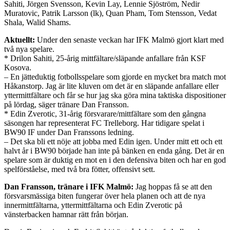
Sahiti, Jörgen Svensson, Kevin Lay, Lennie Sjöström, Nedir
Muratovic, Patrik Larsson (lk), Quan Pham, Tom Stensson, Vedat
Shala, Walid Shams.
Aktuellt:
Under den senaste veckan har IFK Malmö gjort klart med
två nya spelare.
* Drilon Sahiti, 25-årig mittfältare/släpande anfallare från KSF
Kosova.
– En jätteduktig fotbollsspelare som gjorde en mycket bra match mot
Håkanstorp. Jag är lite kluven om det är en släpande anfallare eller
yttermittfältare och får se hur jag ska göra mina taktiska dispositioner
på lördag, säger tränare Dan Fransson.
* Edin Zverotic, 31-årig försvarare/mittfältare som den gångna
säsongen har representerat FC Trelleborg. Har tidigare spelat i
BW90 IF under Dan Franssons ledning.
– Det ska bli ett nöje att jobba med Edin igen. Under mitt ett och ett
halvt år i BW90 började han inte på bänken en enda gång. Det är en
spelare som är duktig en mot en i den defensiva biten och har en god
spelförståelse, med två bra fötter, offensivt sett.
Dan Fransson, tränare i IFK Malmö:
Jag hoppas få se att den
försvarsmässiga biten fungerar över hela planen och att de nya
innermittfältarna, yttermittfältarna och Edin Zverotic på
vänsterbacken hamnar rätt från början.