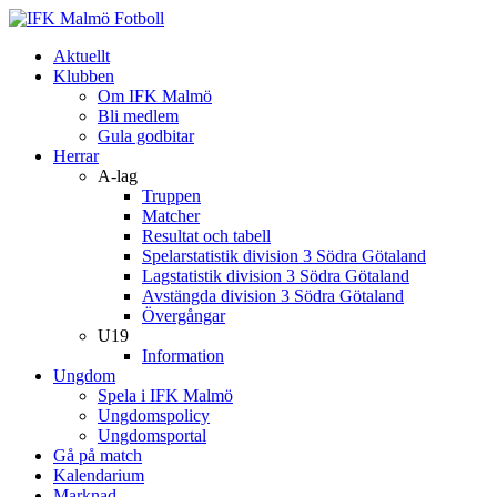
Aktuellt
Klubben
Om IFK Malmö
Bli medlem
Gula godbitar
Herrar
A-lag
Truppen
Matcher
Resultat och tabell
Spelarstatistik division 3 Södra Götaland
Lagstatistik division 3 Södra Götaland
Avstängda division 3 Södra Götaland
Övergångar
U19
Information
Ungdom
Spela i IFK Malmö
Ungdomspolicy
Ungdomsportal
Gå på match
Kalendarium
Marknad