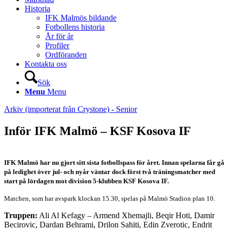
Historia
IFK Malmös bildande
Fotbollens historia
År för år
Profiler
Ordföranden
Kontakta oss
Sök
Menu
Menu
Arkiv (importerat från Crystone) - Senior
Inför IFK Malmö – KSF Kosova IF
IFK Malmö har nu gjort sitt sista fotbollspass för året. Innan spelarna får gå
på ledighet över jul- och nyår väntar dock först två träningsmatcher med
start på lördagen mot division 5-klubben KSF Kosova IF.
Matchen, som har avspark klockan 15.30, spelas på Malmö Stadion plan 10.
Truppen:
Ali Al Kefagy – Armend Xhemajli, Beqir Hoti, Damir
Becirovic, Dardan Behrami, Drilon Sahiti, Edin Zverotic, Endrit