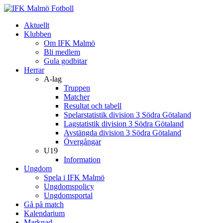
Aktuellt
Klubben
Om IFK Malmö
Bli medlem
Gula godbitar
Herrar
A-lag
Truppen
Matcher
Resultat och tabell
Spelarstatistik division 3 Södra Götaland
Lagstatistik division 3 Södra Götaland
Avstängda division 3 Södra Götaland
Övergångar
U19
Information
Ungdom
Spela i IFK Malmö
Ungdomspolicy
Ungdomsportal
Gå på match
Kalendarium
Marknad