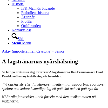
Historia
IFK Malmös bildande
Fotbollens historia
År för år
Profiler
Ordföranden
Kontakta oss
Sök
Menu
Menu
Arkiv (importerat från Crystone) - Senior
A-lagstränarnas nyårshälsning
Så här på årets sista dag levererar A-lagstränarna Dan Fransson och Esad
Pendek en liten nyårshälsning via hemsidan.
”Vi önskar styrelse, funktionärer, medlemmar, supportrar, sponsorer,
spelare och ledare i samtliga lag ett gott slut och ett gott nytt år.
Ni är alla fantastiska – och fortsätt med den utsökta maten på
matcherna.