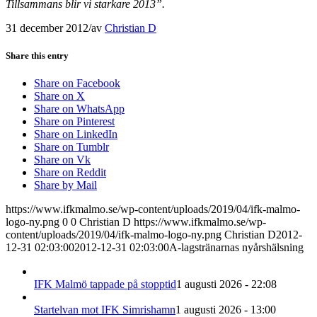
Tillsammans blir vi starkare 2013”.
31 december 2012
/
av
Christian D
Share this entry
Share on Facebook
Share on X
Share on WhatsApp
Share on Pinterest
Share on LinkedIn
Share on Tumblr
Share on Vk
Share on Reddit
Share by Mail
https://www.ifkmalmo.se/wp-content/uploads/2019/04/ifk-malmo-
logo-ny.png
0
0
Christian D
https://www.ifkmalmo.se/wp-
content/uploads/2019/04/ifk-malmo-logo-ny.png
Christian D
2012-
12-31 02:03:00
2012-12-31 02:03:00
A-lagstränarnas nyårshälsning
IFK Malmö tappade på stopptid
1 augusti 2026 - 22:08
Startelvan mot IFK Simrishamn
1 augusti 2026 - 13:00