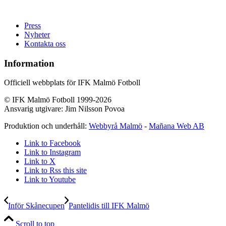
Press
Nyheter
Kontakta oss
Information
Officiell webbplats för IFK Malmö Fotboll
© IFK Malmö Fotboll 1999-2026
Ansvarig utgivare: Jim Nilsson Povoa
Produktion och underhåll:
Webbyrå Malmö
-
Mañana Web AB
Link to Facebook
Link to Instagram
Link to X
Link to Rss this site
Link to Youtube
Inför Skånecupen
Pantelidis till IFK Malmö
Scroll to top