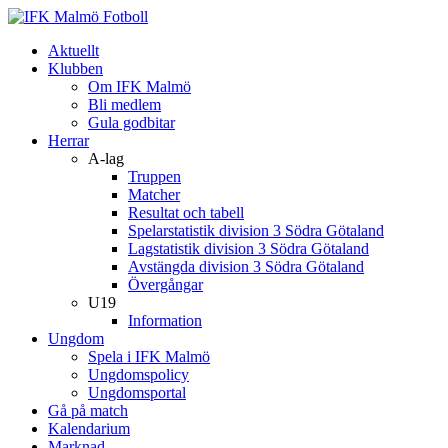
Aktuellt
Klubben
Om IFK Malmö
Bli medlem
Gula godbitar
Herrar
A-lag
Truppen
Matcher
Resultat och tabell
Spelarstatistik division 3 Södra Götaland
Lagstatistik division 3 Södra Götaland
Avstängda division 3 Södra Götaland
Övergångar
U19
Information
Ungdom
Spela i IFK Malmö
Ungdomspolicy
Ungdomsportal
Gå på match
Kalendarium
Marknad