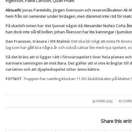
Ingelsson, Patrik Larsson, Quan Pham.
Aktuellt:
Jonas Pantelidis, Jörgen Svensson och reservmålvakten Ali Al
hem från sin semester under lördagen, men däremot inte i tid för match
På skadefronten har det ljusnat något då
Alexander Nuñez Coña åter ä
han dock inte slå till bollen. Johan Åkesson har lite känningar i ljumsk
Dan Fransson, tränare i IFK Malmö:
Det ska bli roligt att möta FK Bosn
lag som har gått bra några år och också satsar lite med nya spelare, och 
Så det krävs att vi ligger rätt i försvarsspelet t över hela planen och
närmare sanningen än mot Bara. Det gäller att vi inte krånglar till
variation och att djupledsspelet sitter ännu bättre.
FOTNOT.
Truppen har samling klockan 11.30 i klubblokalen på Malmö 
/
30 MARS 2013
AV
CHRI
Share this ent