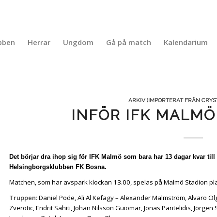
bben
Herrar
Ungdom
Gå på match
Kalendarium
ARKIV (IMPORTERAT FRÅN CRYST
INFÖR IFK MALMÖ
Det börjar dra ihop sig för IFK Malmö som bara har 13 dagar kvar til
Helsingborgsklubben FK Bosna.
Matchen, som har avspark klockan 13.00, spelas på Malmö Stadion pl
Truppen:
Daniel Pode, Ali Al Kefagy – Alexander Malmström, Alvaro Ol
Zverotic, Endrit Sahiti, Johan Nilsson Guiomar, Jonas Pantelidis, Jörge