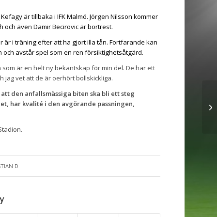
 Kefagy är tillbaka i IFK Malmö. Jörgen Nilsson kommer
 och även Damir Becirovic är bortrest.
r i träning efter att ha gjort illa tån. Fortfarande kan
en och avstår spel som en ren försiktighetsåtgärd.
a som är en helt ny bekantskap för min del. De har ett
jag vet att de är oerhört bollskickliga.
 att den anfallsmässiga biten ska bli ett steg
Tr
 det, har kvalité i den avgörande passningen,
B
Stadion.
STIAN D
ry