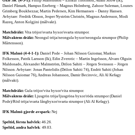
Oxie SK (4-5-1):
Philip Mårtensson – Eirikur Thorisson, Adam Silow (lk),
Daniel Påmark, Hampus Eneberg – Magnus Holmberg, Zahoor Suleman, Lounes
Grimberg Boukhezzar, Martin Pedersen, Kim Hermansen – Danny Hansen.
Avbytare: Fredrik Olsson, Jesper Nyström Christén, Magnus Andersson, Modi
Razeq, Anton Kolgjini (målvakt).
Matchdräkt:
Vita tröjor/svarta byxor/svarta strumpor.
Målvaktens dräkt:
Neongul tröja/neongula byxor/neongula strumpor (Philip
Mårtensson).
IFK Malmö (4-4-1-1):
Daniel Pode – Johan Nilsson Guiomar, Markus
Folkesson, Patrik Larsson (lk), Edin Zverotic – Martin Ingelsson, Alvaro Olguin
Maldonado, Alexander Malmström, Drilon Sahiti – Jörgen Svensson – Jörgen
Nilsson. Avbytare: Jonas Pantelidis (Drilon Sahiti 74), Endrit Sahiti (Johan
Nilsson Guiomar 76), Andreas Johansson, Damir Becirovic, Ali Al Kefagy
(målvakt).
Matchdräkt:
Gula tröjor/vita byxor/vita strumpor.
Målvaktens dräkt:
Ljusgrön tröja/ljusgröna byxor/röda strumpor (Daniel
Pode)/Röd tröja/svarta långbyxor/svarta strumpor (Ali Al Kefagy).
IFK Malmö gjorde avspark:
Nej
Speltid, första halvlek:
46.26.
Speltid, andra halvlek
: 49.03.