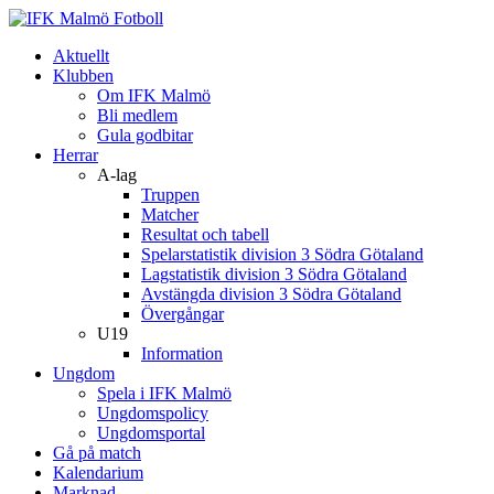
Aktuellt
Klubben
Om IFK Malmö
Bli medlem
Gula godbitar
Herrar
A-lag
Truppen
Matcher
Resultat och tabell
Spelarstatistik division 3 Södra Götaland
Lagstatistik division 3 Södra Götaland
Avstängda division 3 Södra Götaland
Övergångar
U19
Information
Ungdom
Spela i IFK Malmö
Ungdomspolicy
Ungdomsportal
Gå på match
Kalendarium
Marknad