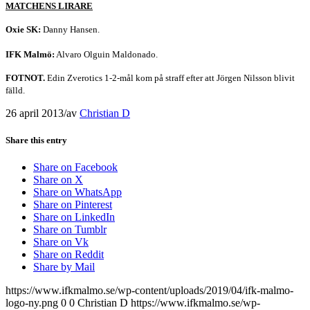
MATCHENS LIRARE
Oxie SK:
Danny Hansen.
IFK Malmö:
Alvaro Olguin Maldonado.
FOTNOT.
Edin Zverotics 1-2-mål kom på straff efter att Jörgen Nilsson blivit
fälld.
26 april 2013
/
av
Christian D
Share this entry
Share on Facebook
Share on X
Share on WhatsApp
Share on Pinterest
Share on LinkedIn
Share on Tumblr
Share on Vk
Share on Reddit
Share by Mail
https://www.ifkmalmo.se/wp-content/uploads/2019/04/ifk-malmo-
logo-ny.png
0
0
Christian D
https://www.ifkmalmo.se/wp-