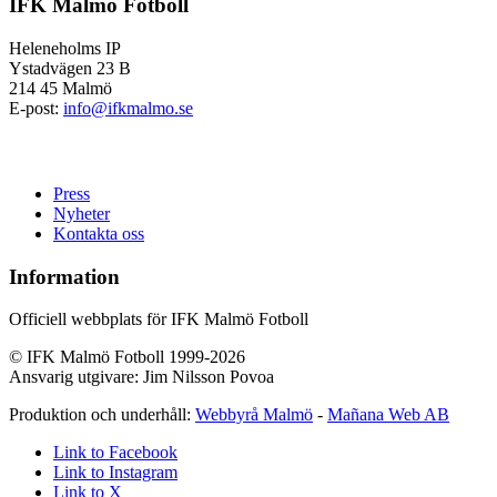
IFK Malmö Fotboll
Heleneholms IP
Ystadvägen 23 B
214 45 Malmö
E-post:
info@ifkmalmo.se
Press
Nyheter
Kontakta oss
Information
Officiell webbplats för IFK Malmö Fotboll
© IFK Malmö Fotboll 1999-2026
Ansvarig utgivare: Jim Nilsson Povoa
Produktion och underhåll:
Webbyrå Malmö
-
Mañana Web AB
Link to Facebook
Link to Instagram
Link to X