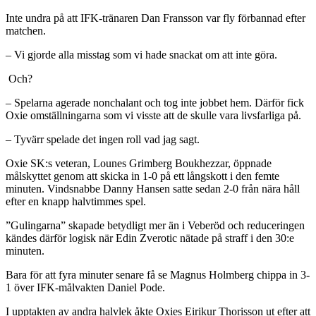
Inte undra på att IFK-tränaren Dan Fransson var fly förbannad efter
matchen.
– Vi gjorde alla misstag som vi hade snackat om att inte göra.
Och?
– Spelarna agerade nonchalant och tog inte jobbet hem. Därför fick
Oxie omställningarna som vi visste att de skulle vara livsfarliga på.
– Tyvärr spelade det ingen roll vad jag sagt.
Oxie SK:s veteran, Lounes Grimberg Boukhezzar, öppnade
målskyttet genom att skicka in 1-0 på ett långskott i den femte
minuten. Vindsnabbe Danny Hansen satte sedan 2-0 från nära håll
efter en knapp halvtimmes spel.
”Gulingarna” skapade betydligt mer än i Veberöd och reduceringen
kändes därför logisk när Edin Zverotic nätade på straff i den 30:e
minuten.
Bara för att fyra minuter senare få se Magnus Holmberg chippa in 3-
1 över IFK-målvakten Daniel Pode.
I upptakten av andra halvlek åkte Oxies Eirikur Thorisson ut efter att