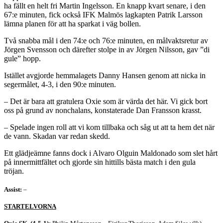
ha fällt en helt fri Martin Ingelsson. En knapp kvart senare, i den
67:e minuten, fick också IFK Malmös lagkapten Patrik Larsson
lämna planen för att ha sparkat i väg bollen.
Två snabba mål i den 74:e och 76:e minuten, en målvaktsretur av
Jörgen Svensson och därefter stolpe in av Jörgen Nilsson, gav ”di
gule” hopp.
Istället avgjorde hemmalagets Danny Hansen genom att nicka in
segermålet, 4-3, i den 90:e minuten.
– Det är bara att gratulera Oxie som är värda det här. Vi gick bort
oss på grund av nonchalans, konstaterade Dan Fransson krasst.
– Spelade ingen roll att vi kom tillbaka och såg ut att ta hem det när
de vann. Skadan var redan skedd.
Ett glädjeämne fanns dock i Alvaro Olguin Maldonado som slet hårt
på innermittfältet och gjorde sin hittills bästa match i den gula
tröjan.
Assist:
–
STARTELVORNA