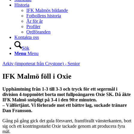
Historia
IFK Malmös bildande
Fotbollens historia
År för år
Profiler
Ordföranden
Kontakta oss
Sök
Menu
Menu
Arkiv (importerat från Crystone) - Senior
IFK Malmö föll i Oxie
Upphämtning från 1-3 till 3-3 och tryck för ett segermål i
division 4-toppmötet borta mot fullpoängaren Oxie SK. Då åkte
IFK Malmö snöpligt på 3-4 i den 90:e minuten.
– Välförtjänt. Vi förlorade mot ett bättre lag, suckade tränare
Dan Fransson.
Gång på gång gick det gula försvaret, framförallt vänsterkanten, bort
sig och ett kontringsstarkt Oxie tackade genom att producera fyra
mål.