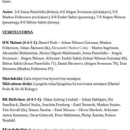
lirare.
Assist:
3-0 Jonas Pantelidis (hörna), 4-0 Jörgen Svensson (nickskarv), 5-0
Markus Folkesson (nickskarv), 6-0 Endrit Sahiti (passning), 7-0 Jörgen Nilsson
(passning), 8-0 Drilon Sahiti (hörna).
STARTELVORNA
IFK Malmö (4-4-1-1):
Daniel Pode – Johan Nilsson Guiomar, Markus
Folkesson, Johan Åkesson (lk),
Alexander Nuñez Coña –
Martin Ingelsson,
Alexander Malmström, Alvaro Olguin Maldonado, Jonas Pantelidis – Jörgen
Svensson – Jörgen Nilsson. Avbytare: Endrit Sahiti (Johan Nilsson Guiomar 46),
Drilon Sahiti (Jonas Pantelidis 71), Damir Becirovic (Jörgen Svensson 79), Tom
Stensson (Markus Folkesson 85)
Matchdräkt:
Gula tröjor/vita byxor/vita strumpor.
Målvaktens dräkt:
Ljusgrön tröja/ljusgröna byxor/svarta strumpor (Daniel
Pode & Ali Al Kefagy)
BK Höllviken (4-4-1-1):
Oskar Axberg Lindahl – Johan Dahlgren, Per
Sundback, Daniel Stoltz, Joachim Forsberg – Emil Norstedt, Markus Swane,
Tim Jörvall (lk), Simon Åström – Emil Nilsson – Oliver Davholt. Avbytare:
Anton Knutsson, Oscar Grönvall, Peter Dahlström, Philip Åström, Pontus
Nordahl.
Matchdräkt: