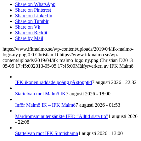
Share on WhatsApp
Share on Pinterest
Share on LinkedIn
Share on Tumblr
Share on Vk
Share on Reddit
Share by Mail
https://www.ifkmalmo.se/wp-content/uploads/2019/04/ifk-malmo-
logo-ny.png
0
0
Christian D
https://www.ifkmalmo.se/wp-
content/uploads/2019/04/ifk-malmo-logo-ny.png
Christian D
2013-
05-05 17:45:00
2013-05-05 17:45:00
Målfyrverkeri av IFK Malmö
IFK-ikonen räddade poäng på stopptid
7 augusti 2026 - 22:32
Startelvan mot Malmö IK
7 augusti 2026 - 18:00
Inför Malmö IK – IFK Malmö
7 augusti 2026 - 01:53
Mardrömsminuter sänkte IFK: ”Alltid sista tio”
1 augusti 2026
- 22:08
Startelvan mot IFK Simrishamn
1 augusti 2026 - 13:00