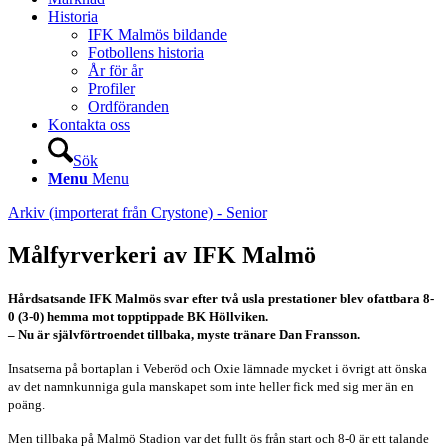
Historia
IFK Malmös bildande
Fotbollens historia
År för år
Profiler
Ordföranden
Kontakta oss
Sök
Menu
Menu
Arkiv (importerat från Crystone) - Senior
Målfyrverkeri av IFK Malmö
Hårdsatsande IFK Malmös svar efter två usla prestationer blev ofattbara 8-
0 (3-0) hemma mot topptippade BK Höllviken.
– Nu är självförtroendet tillbaka, myste tränare Dan Fransson.
Insatserna på bortaplan i Veberöd och Oxie lämnade mycket i övrigt att önska
av det namnkunniga gula manskapet som inte heller fick med sig mer än en
poäng.
Men tillbaka på Malmö Stadion var det fullt ös från start och 8-0 är ett talande