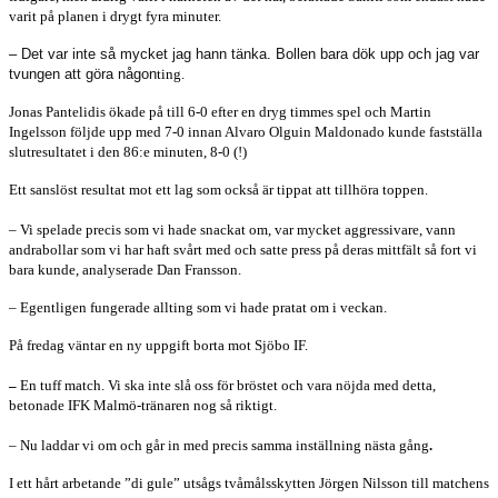
varit på planen i drygt fyra minuter.
– Det var inte så mycket jag hann tänka. Bollen bara dök upp och jag var
tvungen att göra någon
ting.
Jonas Pantelidis ökade på till 6-0 efter en dryg timmes spel och Martin
Ingelsson följde upp med 7-0 innan Alvaro Olguin Maldonado kunde fastställa
slutresultatet i den 86:e minuten, 8-0 (!)
Ett sanslöst resultat mot ett lag som också är tippat att tillhöra toppen.
– Vi spelade precis som vi hade snackat om, var mycket aggressivare, vann
andrabollar som vi har haft svårt med och satte press på deras mittfält så fort vi
bara kunde, analyserade Dan Fransson.
–
Egentligen fungerade allting som vi hade pratat om i veckan.
På fredag väntar en ny uppgift borta mot Sjöbo IF.
–
En tuff match. Vi ska inte slå oss för bröstet och vara nöjda med detta,
betonade IFK Malmö-tränaren nog så riktigt.
– Nu laddar vi om och går in med precis samma inställning nästa gång
.
I ett hårt arbetande ”di gule” utsågs tvåmålsskytten Jörgen Nilsson till matchens