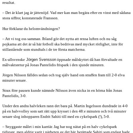
resultat.
– Det är klart jag är jättenöjd.
Vad mer kan man begära efter en vinst med sådana
stora siffror, konstaterade Fransson.
Hur förklarar du helomvändningen?
– Att vi tog oss samman. Ibland gör det nytta att rensa luften och nu såg
pojkarna att det är så här fotboll ska bedrivas med mycket rörlighet, inte för
stillastående som stundtals i de tre första matcherna.
Ex-allsvenske
Jörgen Svensson
öppnade målskyttet då han förvaltade en
målvaktsretur på Jonas Pantelidis frispark i den sjunde minuten.
Jörgen Nilsson fälldes sedan och tog själv hand om straffen fram till 2-0 elva
minuter senare.
Strax före pausen kunde nämnde Nilsson även nicka in en hörna från Jonas
Pantelidis, 3-0.
Under den andra halvleken rann det bara på. Martin Ingelsson dundrade in 4-0
på en halvvolley som satt rätt upp krysset i den 48:e minuten och två minuter
senare slog inhopparen Endrit Sahiti till med en cykelspark (!), 5-0.
– Snyggaste målet i min karriär. Jag har nog nätat på en halv cykelspark
tidigare, men aldrig varit i närheten av det här, berättade Sahiti som endast hade