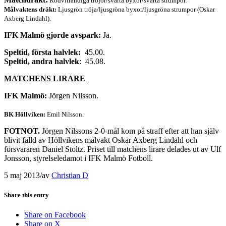
Rödvitrandiga tröjor/svarta byxor/svarta strumpor.
Målvaktens dräkt:
Ljusgrön tröja/ljusgröna byxor/ljusgröna strumpor (Oskar
Axberg Lindahl).
IFK Malmö gjorde avspark:
Ja.
Speltid, första halvlek:
45.00.
Speltid, andra halvlek
: 45.08.
MATCHENS LIRARE
IFK Malmö:
Jörgen Nilsson.
BK Höllviken:
Emil Nilsson.
FOTNOT.
Jörgen Nilssons 2-0-mål kom på straff efter att han själv
blivit fälld av Höllvikens målvakt Oskar Axberg Lindahl och
försvararen Daniel Stoltz. Priset till matchens lirare delades ut av Ulf
Jonsson, styrelseledamot i IFK Malmö Fotboll.
5 maj 2013
/
av
Christian D
Share this entry
Share on Facebook
Share on X