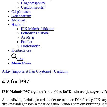
Ungdomspolicy
Ungdomsportal
Gå på match
Kalendarium
Marknad
Historia
IFK Malmös bildande
Fotbollens historia
År för år
Profiler
Ordföranden
Kontakta oss
Sök
Menu
Menu
Arkiv (importerat från Crystone) - Ungdom
4-2 för P97
IFK Malmös P97 tog mot Anderslövs BoIK i sin tredje seger av fyra 
Anderslöv tog ledningen redan efter tre minuter. Därefter tog IFK tag
direktpassningar som satt där de skulle, kändes som om kvittering sna