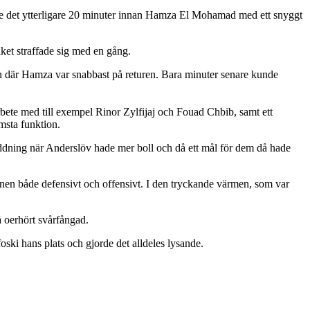
jde det ytterligare 20 minuter innan Hamza El Mohamad med ett snyggt
lket straffade sig med en gång.
en där Hamza var snabbast på returen. Bara minuter senare kunde
rbete med till exempel Rinor Zylfijaj och Fouad Chbib, samt ett
ämsta funktion.
räddning när Anderslöv hade mer boll och då ett mål för dem då hade
onen både defensivt och offensivt. I den tryckande värmen, som var
å oerhört svårfångad.
ski hans plats och gjorde det alldeles lysande.