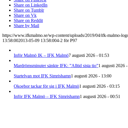
Share on LinkedIn
Share on Tumblr
Share on Vk
Share on Reddit
Share by Mail
https://www.ifkmalmo.se/wp-content/uploads/2019/04/ifk-malmo-log
13:58:00
2013-05-09 13:58:00
4-2 för P97
Inför Malmö IK – IFK Malmö
7 augusti 2026 - 01:53
Mardrömsminuter sänkte IFK: ”Alltid sista tio”
1 augusti 2026 -
Startelvan mot IFK Simrishamn
1 augusti 2026 - 13:00
Okoebor tackar för sig i IFK Malmö
1 augusti 2026 - 03:15
Inför IFK Malmö – IFK Simrishamn
1 augusti 2026 - 00:51