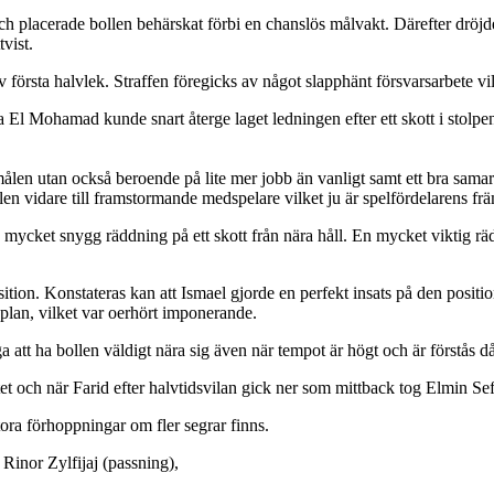
ch placerade bollen behärskat förbi en chanslös målvakt. Därefter drö
vist.
 första halvlek. Straffen föregicks av något slapphänt försvarsarbete vi
El Mohamad kunde snart återge laget ledningen efter ett skott i stolp
målen utan också beroende på lite mer jobb än vanligt samt ett bra sama
en vidare till framstormande medspelare vilket ju är spelfördelarens fr
en mycket snygg räddning på ett skott från nära håll. En mycket viktig 
ion. Konstateras kan att Ismael gjorde en perfekt insats på den positi
å plan, vilket var oerhört imponerande.
tt ha bollen väldigt nära sig även när tempot är högt och är förstås d
och när Farid efter halvtidsvilan gick ner som mittback tog Elmin Sefo
ora förhoppningar om fler segrar finns.
 Rinor Zylfijaj (passning),