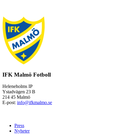
IFK Malmö Fotboll
Heleneholms IP
Ystadvägen 23 B
214 45 Malmö
E-post:
info@ifkmalmo.se
Press
Nyheter