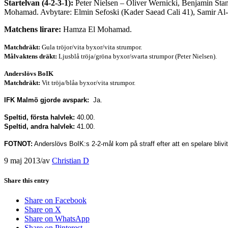
Startelvan (4-2-3-1):
Peter Nielsen – Oliver Wernicki, Benjamin Sta
Mohamad. Avbytare: Elmin Sefoski (Kader Saead Cali 41), Samir Al
Matchens lirare:
Hamza El Mohamad.
Matchdräkt:
Gula tröjor/vita byxor/vita strumpor.
Målvaktens dräkt:
Ljusblå tröja/gröna byxor/svarta strumpor (Peter Nielsen).
Anderslövs BoIK
Matchdräkt:
Vit tröja/blåa byxor/vita strumpor.
IFK Malmö gjorde avspark:
Ja.
Speltid, första halvlek:
40.00.
Speltid, andra halvlek:
41.00.
FOTNOT:
Anderslövs BoIK:s 2-2-mål kom på straff efter att en spelare blivit 
9 maj 2013
/
av
Christian D
Share this entry
Share on Facebook
Share on X
Share on WhatsApp
Share on Pinterest