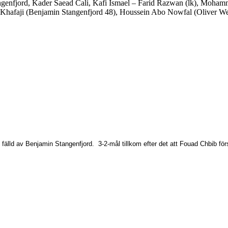
ngenfjord, Kader Saead Cali, Kafi Ismael – Farid Razwan (lk), Moham
-Khafaji (Benjamin Stangenfjord 48), Houssein Abo Nowfal (Oliver We
fälld av Benjamin Stangenfjord. 3-2-mål tillkom efter det att Fouad Chbib först