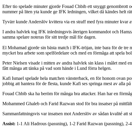
Efter tio spelade minuter gjorde Fouad Chbib ett snyggt genombrott o
nummer på liten yta kunde ge IFK ledningen, vilket då kändes helt rätt
Tyvärr kunde Anderslöv kvittera via en straff med fyra minuter kvar av
I andra halvlek tog IFK inledningsvis återigen kommandot och Hamza 
samma spelare noteras för sitt tredje mål för dagen.
El Mohamad gjorde sin bästa match i IFK-tröjan, inte bara för de tre 
mycket bra arbete som spelfördelare och med en förmåga att spela boll
Peter Nielsen visade i mitten av andra halvlek sin klass i målet med 
fått många att tänka på vad som hände i Lund förra helgen.
Kafi Ismael spelade hela matchen vänsterback, en för honom ovan posit
jobbig att hantera för de flesta, kunde Kafi ses springa mest av alla p
Fouad Chbib ska ha beröm för många bra attacker. Han har en förmåga a
Mohammed Ghaleb och Farid Razwan stod för bra insatser på mittfältet 
Sammanfattningsvis var insatsen mot Anderslöv av sådan kvalité att st
Assist:
1-1 Ali Hadrous (passning), 1-2 Farid Razwan (passning), 2-4