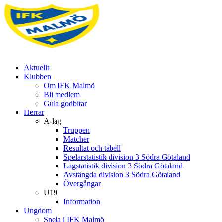
Aktuellt
Klubben
Om IFK Malmö
Bli medlem
Gula godbitar
Herrar
A-lag
Truppen
Matcher
Resultat och tabell
Spelarstatistik division 3 Södra Götaland
Lagstatistik division 3 Södra Götaland
Avstängda division 3 Södra Götaland
Övergångar
U19
Information
Ungdom
Spela i IFK Malmö