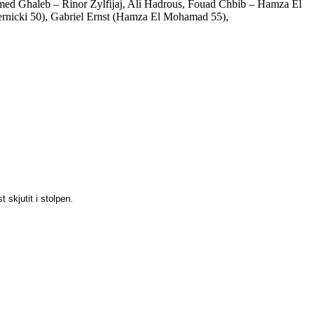
med Ghaleb – Rinor Zylfijaj, Ali Hadrous, Fouad Chbib – Hamza El
rnicki 50), Gabriel Ernst (Hamza El Mohamad 55),
 skjutit i stolpen.