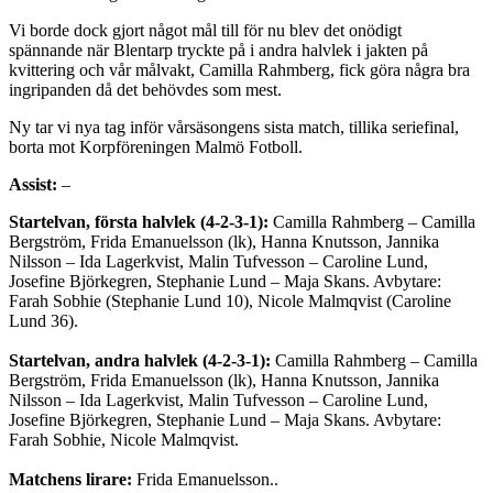
Vi borde dock gjort något mål till för nu blev det onödigt
spännande när Blentarp tryckte på i andra halvlek i jakten på
kvittering och vår målvakt, Camilla Rahmberg, fick göra några bra
ingripanden då det behövdes som mest.
Ny tar vi nya tag inför vårsäsongens sista match, tillika seriefinal,
borta mot Korpföreningen Malmö Fotboll.
Assist:
–
Startelvan, första halvlek (4-2-3-1):
Camilla Rahmberg – Camilla
Bergström, Frida Emanuelsson (lk), Hanna Knutsson, Jannika
Nilsson – Ida Lagerkvist, Malin Tufvesson – Caroline Lund,
Josefine Björkegren, Stephanie Lund – Maja Skans. Avbytare:
Farah Sobhie (Stephanie Lund 10), Nicole Malmqvist (Caroline
Lund 36).
Startelvan, andra halvlek (4-2-3-1):
Camilla Rahmberg – Camilla
Bergström, Frida Emanuelsson (lk), Hanna Knutsson, Jannika
Nilsson – Ida Lagerkvist, Malin Tufvesson – Caroline Lund,
Josefine Björkegren, Stephanie Lund – Maja Skans. Avbytare:
Farah Sobhie, Nicole Malmqvist.
Matchens lirare:
Frida Emanuelsson..