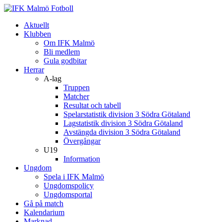
Aktuellt
Klubben
Om IFK Malmö
Bli medlem
Gula godbitar
Herrar
A-lag
Truppen
Matcher
Resultat och tabell
Spelarstatistik division 3 Södra Götaland
Lagstatistik division 3 Södra Götaland
Avstängda division 3 Södra Götaland
Övergångar
U19
Information
Ungdom
Spela i IFK Malmö
Ungdomspolicy
Ungdomsportal
Gå på match
Kalendarium
Marknad