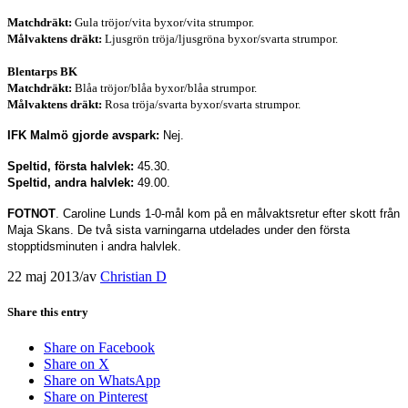
Matchdräkt:
Gula tröjor/vita byxor/vita strumpor.
Målvaktens dräkt:
Ljusgrön tröja/ljusgröna byxor/svarta strumpor.
Blentarps BK
Matchdräkt:
Blåa tröjor/blåa byxor/blåa strumpor.
Målvaktens dräkt:
Rosa tröja/svarta byxor/svarta strumpor.
IFK Malmö gjorde avspark:
Nej.
Speltid, första halvlek:
45.30.
Speltid, andra halvlek:
49.00.
FOTNOT
. Caroline Lunds 1-0-mål kom på en målvaktsretur efter skott från
Maja Skans. De två sista varningarna utdelades under den första
stopptidsminuten i andra halvlek.
22 maj 2013
/
av
Christian D
Share this entry
Share on Facebook
Share on X
Share on WhatsApp
Share on Pinterest