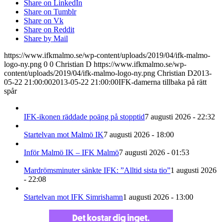
Share on LinkedIn
Share on Tumblr
Share on Vk
Share on Reddit
Share by Mail
https://www.ifkmalmo.se/wp-content/uploads/2019/04/ifk-malmo-
logo-ny.png
0
0
Christian D
https://www.ifkmalmo.se/wp-
content/uploads/2019/04/ifk-malmo-logo-ny.png
Christian D
2013-
05-22 21:00:00
2013-05-22 21:00:00
IFK-damerna tillbaka på rätt
spår
IFK-ikonen räddade poäng på stopptid
7 augusti 2026 - 22:32
Startelvan mot Malmö IK
7 augusti 2026 - 18:00
Inför Malmö IK – IFK Malmö
7 augusti 2026 - 01:53
Mardrömsminuter sänkte IFK: ”Alltid sista tio”
1 augusti 2026
- 22:08
Startelvan mot IFK Simrishamn
1 augusti 2026 - 13:00