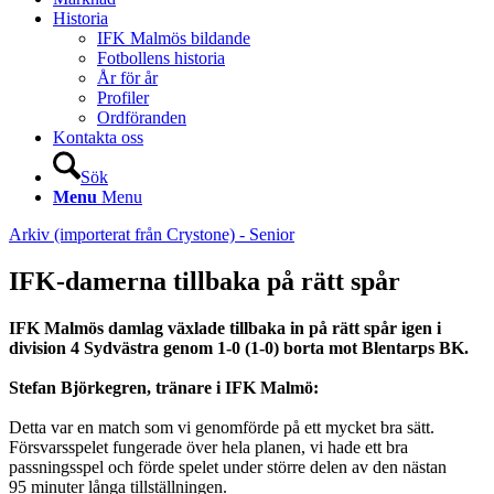
Historia
IFK Malmös bildande
Fotbollens historia
År för år
Profiler
Ordföranden
Kontakta oss
Sök
Menu
Menu
Arkiv (importerat från Crystone) - Senior
IFK-damerna tillbaka på rätt spår
IFK Malmös damlag växlade tillbaka in på rätt spår igen i
division 4 Sydvästra genom 1-0 (1-0) borta mot Blentarps BK.
Stefan Björkegren, tränare i IFK Malmö:
Detta var en match som vi genomförde på ett mycket bra sätt.
Försvarsspelet fungerade över hela planen, vi hade ett bra
passningsspel och förde spelet under större delen av den nästan
95 minuter långa tillställningen.