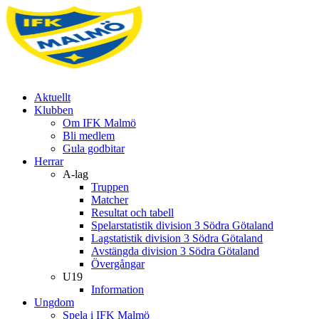
Aktuellt
Klubben
Om IFK Malmö
Bli medlem
Gula godbitar
Herrar
A-lag
Truppen
Matcher
Resultat och tabell
Spelarstatistik division 3 Södra Götaland
Lagstatistik division 3 Södra Götaland
Avstängda division 3 Södra Götaland
Övergångar
U19
Information
Ungdom
Spela i IFK Malmö