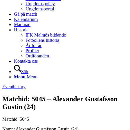
Ungdomspolicy
Ungdomsportal
Gå på match
Kalendarium
Marknad
Historia
IFK Malmös bildande
Fotbollens historia
År för år
Profiler
Ordföranden
Kontakta oss
Sök
Menu
Menu
Eventhistory
Matchid: 5045 – Alexander Gustafsson
Gustin (24)
Matchid: 5045
Namn: Alexander Gustafsson Gustin (24)