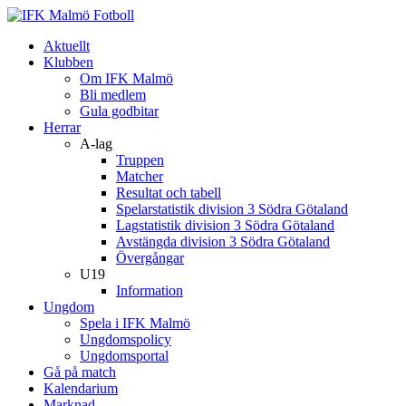
Aktuellt
Klubben
Om IFK Malmö
Bli medlem
Gula godbitar
Herrar
A-lag
Truppen
Matcher
Resultat och tabell
Spelarstatistik division 3 Södra Götaland
Lagstatistik division 3 Södra Götaland
Avstängda division 3 Södra Götaland
Övergångar
U19
Information
Ungdom
Spela i IFK Malmö
Ungdomspolicy
Ungdomsportal
Gå på match
Kalendarium
Marknad