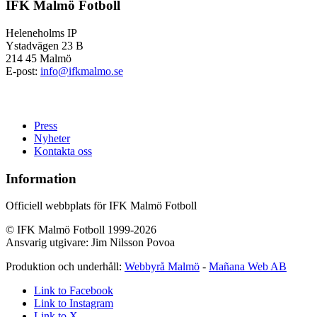
IFK Malmö Fotboll
Heleneholms IP
Ystadvägen 23 B
214 45 Malmö
E-post:
info@ifkmalmo.se
Press
Nyheter
Kontakta oss
Information
Officiell webbplats för IFK Malmö Fotboll
© IFK Malmö Fotboll 1999-2026
Ansvarig utgivare: Jim Nilsson Povoa
Produktion och underhåll:
Webbyrå Malmö
-
Mañana Web AB
Link to Facebook
Link to Instagram
Link to X