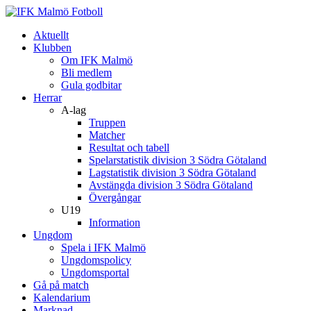
Aktuellt
Klubben
Om IFK Malmö
Bli medlem
Gula godbitar
Herrar
A-lag
Truppen
Matcher
Resultat och tabell
Spelarstatistik division 3 Södra Götaland
Lagstatistik division 3 Södra Götaland
Avstängda division 3 Södra Götaland
Övergångar
U19
Information
Ungdom
Spela i IFK Malmö
Ungdomspolicy
Ungdomsportal
Gå på match
Kalendarium
Marknad