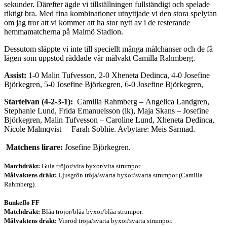
sekunder. Därefter ägde vi tillställningen fullständigt och spelade
riktigt bra. Med fina kombinationer utnyttjade vi den stora spelytan
om jag tror att vi kommer att ha stor nytt av i de resterande
hemmamatcherna på Malmö Stadion.
Dessutom släppte vi inte till speciellt många målchanser och de få
lägen som uppstod räddade vår målvakt Camilla Rahmberg.
Assist:
1-0 Malin Tufvesson, 2-0 Xheneta Dedinca, 4-0 Josefine
Björkegren, 5-0 Josefine Björkegren, 6-0 Josefine Björkegren,
Startelvan (4-2-3-1):
Camilla Rahmberg – Angelica Landgren,
Stephanie Lund, Frida Emanuelsson (lk), Maja Skans – Josefine
Björkegren, Malin Tufvesson – Caroline Lund, Xheneta Dedinca,
Nicole Malmqvist – Farah Sobhie. Avbytare: Meis Sarmad.
Matchens lirare:
Josefine Björkegren.
Matchdräkt:
Gula tröjor/vita byxor/vita strumpor.
Målvaktens dräkt:
Ljusgrön tröja/svarta byxor/svarta strumpor (Camilla
Rahmberg).
Bunkeflo FF
Matchdräkt:
Blåa tröjor/blåa byxor/blåa strumpor.
Målvaktens dräkt:
Vinröd tröja/svarta byxor/svarta strumpor.