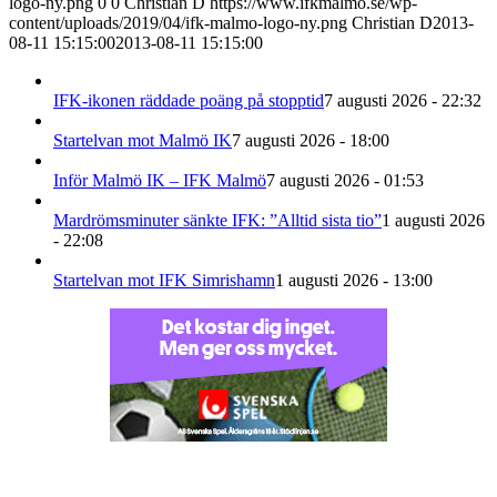
logo-ny.png
0
0
Christian D
https://www.ifkmalmo.se/wp-
content/uploads/2019/04/ifk-malmo-logo-ny.png
Christian D
2013-
08-11 15:15:00
2013-08-11 15:15:00
IFK-ikonen räddade poäng på stopptid
7 augusti 2026 - 22:32
Startelvan mot Malmö IK
7 augusti 2026 - 18:00
Inför Malmö IK – IFK Malmö
7 augusti 2026 - 01:53
Mardrömsminuter sänkte IFK: ”Alltid sista tio”
1 augusti 2026
- 22:08
Startelvan mot IFK Simrishamn
1 augusti 2026 - 13:00