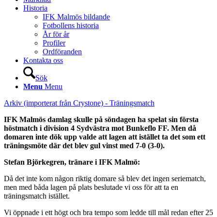
Historia
IFK Malmös bildande
Fotbollens historia
År för år
Profiler
Ordföranden
Kontakta oss
Sök
Menu
Menu
Arkiv (importerat från Crystone) - Träningsmatch
IFK Malmös damlag skulle på söndagen ha spelat sin första
höstmatch i division 4 Sydvästra mot Bunkeflo FF. Men då
domaren inte dök upp valde att lagen att istället ta det som ett
träningsmöte där det blev gul vinst med 7-0 (3-0).
Stefan Björkegren, tränare i IFK Malmö:
Då det inte kom någon riktig domare så blev det ingen seriematch,
men med båda lagen på plats beslutade vi oss för att ta en
träningsmatch istället.
Vi öppnade i ett högt och bra tempo som ledde till mål redan efter 25