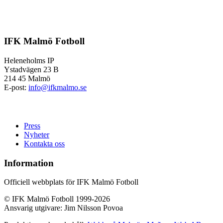
IFK Malmö Fotboll
Heleneholms IP
Ystadvägen 23 B
214 45 Malmö
E-post:
info@ifkmalmo.se
Press
Nyheter
Kontakta oss
Information
Officiell webbplats för IFK Malmö Fotboll
© IFK Malmö Fotboll 1999-2026
Ansvarig utgivare: Jim Nilsson Povoa