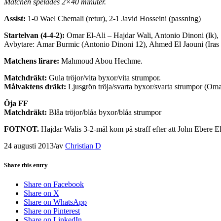
Matchen spelades 2×40 minuter.
Assist:
1-0 Wael Chemali (retur), 2-1 Javid Hosseini (passning)
Startelvan (4-4-2):
Omar El-Ali – Hajdar Wali, Antonio Dinoni (lk),
Avbytare: Amar Burmic (Antonio Dinoni 12), Ahmed El Jaouni (Ir
Matchens lirare:
Mahmoud Abou Hechme.
Matchdräkt:
Gula tröjor/vita byxor/vita strumpor.
Målvaktens dräkt:
Ljusgrön tröja/svarta byxor/svarta strumpor (Oma
Öja FF
Matchdräkt:
Blåa tröjor/blåa byxor/blåa strumpor
FOTNOT.
Hajdar Walis 3-2-mål kom på straff efter att John Ebere Eke
24 augusti 2013
/
av
Christian D
Share this entry
Share on Facebook
Share on X
Share on WhatsApp
Share on Pinterest
Share on LinkedIn