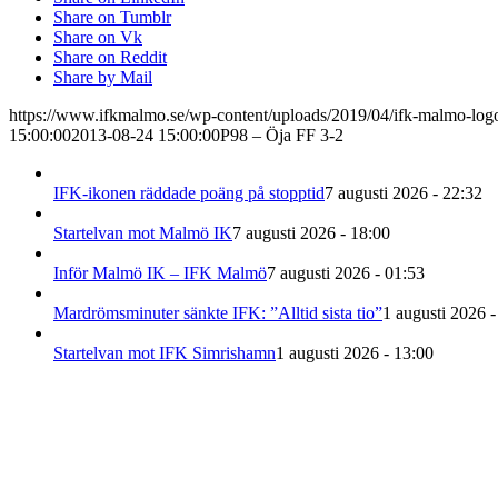
Share on Tumblr
Share on Vk
Share on Reddit
Share by Mail
https://www.ifkmalmo.se/wp-content/uploads/2019/04/ifk-malmo-log
15:00:00
2013-08-24 15:00:00
P98 – Öja FF 3-2
IFK-ikonen räddade poäng på stopptid
7 augusti 2026 - 22:32
Startelvan mot Malmö IK
7 augusti 2026 - 18:00
Inför Malmö IK – IFK Malmö
7 augusti 2026 - 01:53
Mardrömsminuter sänkte IFK: ”Alltid sista tio”
1 augusti 2026 -
Startelvan mot IFK Simrishamn
1 augusti 2026 - 13:00