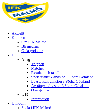
Aktuellt
Klubben
Om IFK Malmö
Bli medlem
Gula godbitar
Herrar
A-lag
Truppen
Matcher
Resultat och tabell
Spelarstatistik division 3 Södra Götaland
Lagstatistik division 3 Södra Götaland
Avstängda division 3 Södra Götaland
Övergångar
U19
Information
Ungdom
Spela i IFK Malmö