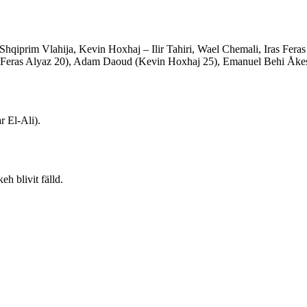
 Shqiprim Vlahija, Kevin Hoxhaj – Ilir Tahiri, Wael Chemali, Iras F
as Feras Alyaz 20), Adam Daoud (Kevin Hoxhaj 25), Emanuel Behi Å
r El-Ali).
h blivit fälld.