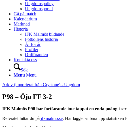
Ungdomspolicy
Ungdomsportal
Gå på match
Kalendarium
Marknad
Historia
IFK Malmös bildande
Fotbollens historia
År för år
Profiler
Ordföranden
Kontakta oss
Sök
Menu
Menu
Arkiv (importerat från Crystone) - Ungdom
P98 – Öja FF 3-2
IFK Malmös P98 har fortfarande inte tappat en enda poäng i se
Referatet hittar du på
ifkmalmo.se
. Här lägger vi bara upp statistiken 