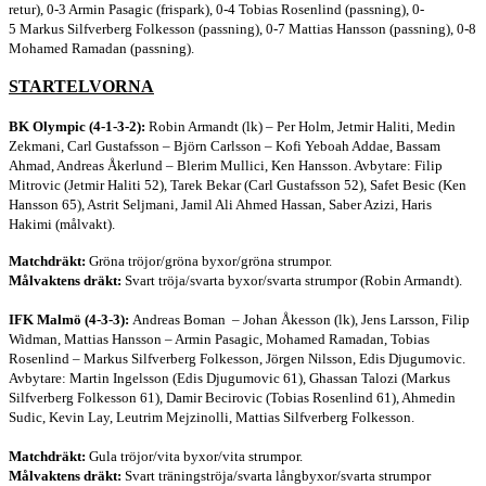
retur), 0-3 Armin Pasagic (frispark), 0-4 Tobias Rosenlind (passning), 0-
5 Markus Silfverberg Folkesson (passning), 0-7 Mattias Hansson (passning), 0-8
Mohamed Ramadan (passning).
STARTELVORNA
BK Olympic (4-1-3-2):
Robin Armandt (lk) – Per Holm, Jetmir Haliti, Medin
Zekmani, Carl Gustafsson – Björn Carlsson – Kofi Yeboah Addae, Bassam
Ahmad, Andreas Åkerlund – Blerim Mullici, Ken Hansson. Avbytare: Filip
Mitrovic (Jetmir Haliti 52), Tarek Bekar (Carl Gustafsson 52), Safet Besic (Ken
Hansson 65), Astrit Seljmani, Jamil Ali Ahmed Hassan, Saber Azizi, Haris
Hakimi (målvakt).
Matchdräkt:
Gröna
tröjor/gröna byxor/gröna strumpor.
Målvaktens dräkt:
Svart tröja/svarta byxor/svarta strumpor (Robin Armandt).
IFK Malmö (4-3-3):
Andreas Boman – Johan Åkesson (lk), Jens Larsson, Filip
Widman, Mattias Hansson – Armin Pasagic, Mohamed Ramadan, Tobias
Rosenlind – Markus Silfverberg Folkesson, Jörgen Nilsson, Edis Djugumovic.
Avbytare: Martin Ingelsson (Edis Djugumovic 61), Ghassan Talozi (Markus
Silfverberg Folkesson 61), Damir Becirovic (Tobias Rosenlind 61), Ahmedin
Sudic, Kevin Lay, Leutrim Mejzinolli, Mattias Silfverberg Folkesson.
Matchdräkt:
Gula tröjor/vita byxor/vita strumpor.
Målvaktens dräkt:
Svart träningströja/svarta långbyxor/svarta strumpor