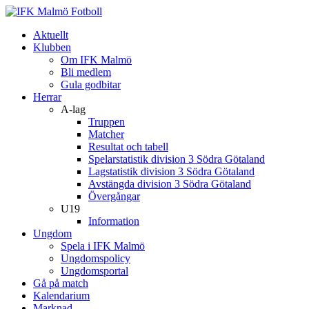
Aktuellt
Klubben
Om IFK Malmö
Bli medlem
Gula godbitar
Herrar
A-lag
Truppen
Matcher
Resultat och tabell
Spelarstatistik division 3 Södra Götaland
Lagstatistik division 3 Södra Götaland
Avstängda division 3 Södra Götaland
Övergångar
U19
Information
Ungdom
Spela i IFK Malmö
Ungdomspolicy
Ungdomsportal
Gå på match
Kalendarium
Marknad