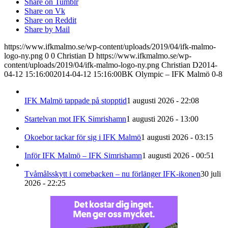
Share on Tumblr
Share on Vk
Share on Reddit
Share by Mail
https://www.ifkmalmo.se/wp-content/uploads/2019/04/ifk-malmo-
logo-ny.png
0
0
Christian D
https://www.ifkmalmo.se/wp-
content/uploads/2019/04/ifk-malmo-logo-ny.png
Christian D
2014-
04-12 15:16:00
2014-04-12 15:16:00
BK Olympic – IFK Malmö 0-8
IFK Malmö tappade på stopptid
1 augusti 2026 - 22:08
Startelvan mot IFK Simrishamn
1 augusti 2026 - 13:00
Okoebor tackar för sig i IFK Malmö
1 augusti 2026 - 03:15
Inför IFK Malmö – IFK Simrishamn
1 augusti 2026 - 00:51
Tvåmålsskytt i comebacken – nu förlänger IFK-ikonen
30 juli
2026 - 22:25