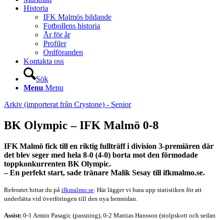
Historia
IFK Malmös bildande
Fotbollens historia
År för år
Profiler
Ordföranden
Kontakta oss
Sök
Menu
Menu
Arkiv (importerat från Crystone) - Senior
BK Olympic – IFK Malmö 0-8
IFK Malmö fick till en riktig fullträff i division 3-premiären där
det blev seger med hela 8-0 (4-0) borta mot den förmodade
toppkonkurrenten BK Olympic.
– En perfekt start, sade tränare Malik Sesay till ifkmalmo.se.
Referatet hittar du på
ifkmalmo.se
.
Här lägger vi bara upp statistiken för att
underlätta vid överföringen till den nya hemsidan.
Assist:
0-1 Armin Pasagic (passning), 0-2 Mattias Hansson (stolpskott och sedan