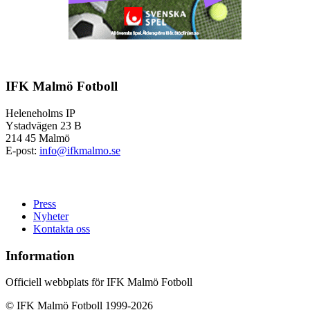
IFK Malmö Fotboll
Heleneholms IP
Ystadvägen 23 B
214 45 Malmö
E-post:
info@ifkmalmo.se
Press
Nyheter
Kontakta oss
Information
Officiell webbplats för IFK Malmö Fotboll
© IFK Malmö Fotboll 1999-2026