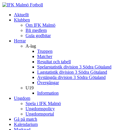
Aktuellt
Klubben
Om IFK Malmö
Bli medlem
Gula godbitar
Herrar
A-lag
Truppen
Matcher
Resultat och tabell
Spelarstatistik division 3 Södra Götaland
Lagstatistik division 3 Södra Götaland
Avstängda division 3 Södra Götaland
Övergångar
U19
Information
Ungdom
Spela i IFK Malmö
Ungdomspolicy
Ungdomsportal
Gå på match
Kalendarium
Marknad