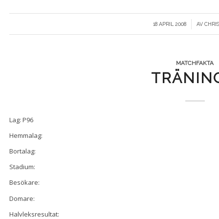
/
18 APRIL 2008
AV
CHRI
MATCHFAKTA
TRÄNIN
Lag: P96
Hemmalag:
Bortalag:
Stadium:
Besökare:
Domare:
Halvleksresultat: