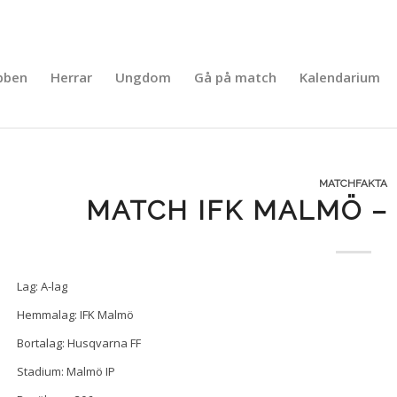
bben
Herrar
Ungdom
Gå på match
Kalendarium
MATCHFAKTA
MATCH IFK MALMÖ –
Lag: A-lag
Hemmalag: IFK Malmö
Bortalag: Husqvarna FF
Stadium: Malmö IP