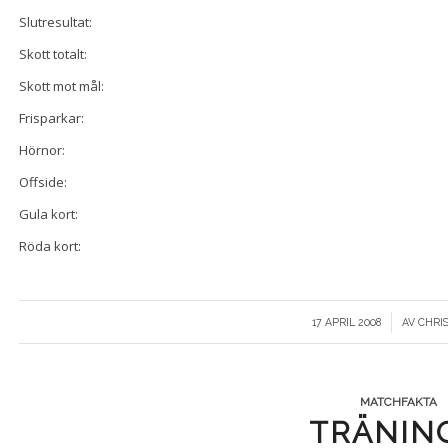
Slutresultat:
Skott totalt:
Skott mot mål:
Frisparkar:
Hörnor:
Offside:
Gula kort:
Röda kort:
/
17 APRIL 2008
AV
CHRI
MATCHFAKTA
TRÄNIN