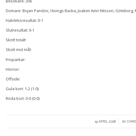
Besökare: 306
Domare: Bojan Pandzic, Hisings Backa, Joakim Amri Nilsson, Göteborg
Halvleksresultat: 0-1
Slutresultat: 0-1
Skott totalt:
Skott mot mål:
Frisparkar:
Hörnor:
Offside:
Gula kort: 1-2 (1-0)
Röda kort: 0-0 (0-0)
/
19 APRIL 2008
AV
CHRI