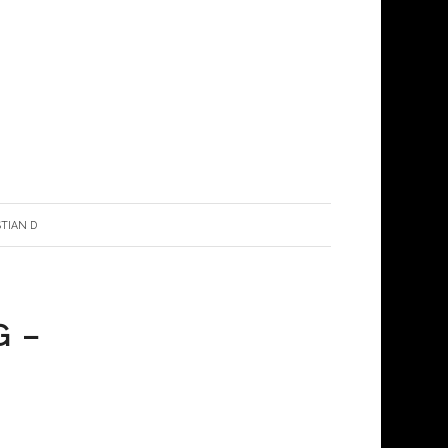
STIAN D
G –