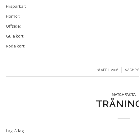
Frisparkar:
Hörnor:
Offside:
Gula kort:
Röda kort:
/
18 APRIL 2008
AV
CHRI
MATCHFAKTA
TRÄNIN
Lag: A-lag