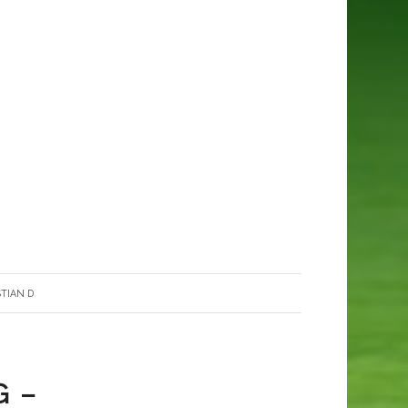
STIAN D
G –