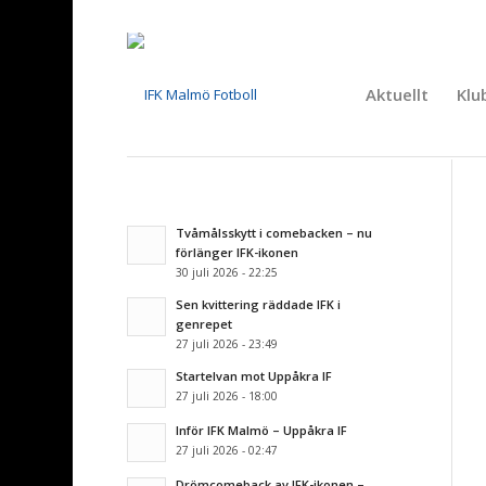
Aktuellt
Klu
Tvåmålsskytt i comebacken – nu
förlänger IFK-ikonen
30 juli 2026 - 22:25
Sen kvittering räddade IFK i
genrepet
27 juli 2026 - 23:49
Startelvan mot Uppåkra IF
27 juli 2026 - 18:00
Inför IFK Malmö – Uppåkra IF
27 juli 2026 - 02:47
Drömcomeback av IFK-ikonen –