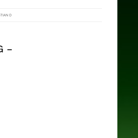
STIAN D
G –