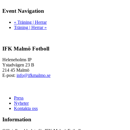
Event Navigation
«
Träning | Herrar
Träning | Herrar
»
IFK Malmö Fotboll
Heleneholms IP
Ystadvägen 23 B
214 45 Malmö
E-post:
info@ifkmalmo.se
Press
Nyheter
Kontakta oss
Information