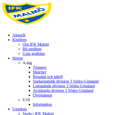
Aktuellt
Klubben
Om IFK Malmö
Bli medlem
Gula godbitar
Herrar
A-lag
Truppen
Matcher
Resultat och tabell
Spelarstatistik division 3 Södra Götaland
Lagstatistik division 3 Södra Götaland
Avstängda division 3 Södra Götaland
Övergångar
U19
Information
Ungdom
Spela i IFK Malmö