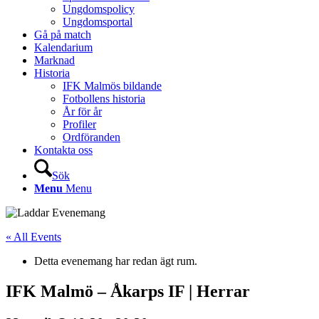
Ungdomspolicy
Ungdomsportal
Gå på match
Kalendarium
Marknad
Historia
IFK Malmös bildande
Fotbollens historia
År för år
Profiler
Ordföranden
Kontakta oss
Sök
Menu
Menu
« All Events
Detta evenemang har redan ägt rum.
IFK Malmö – Åkarps IF | Herrar