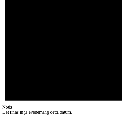
Notis
Det finns inga evenemang detta datum.