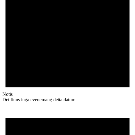
Notis
Det finns inga evenemang detta datum.