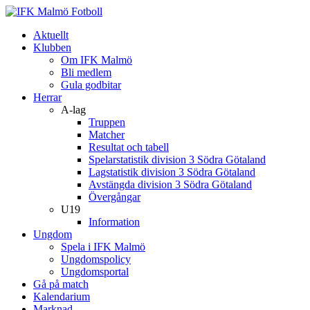
Aktuellt
Klubben
Om IFK Malmö
Bli medlem
Gula godbitar
Herrar
A-lag
Truppen
Matcher
Resultat och tabell
Spelarstatistik division 3 Södra Götaland
Lagstatistik division 3 Södra Götaland
Avstängda division 3 Södra Götaland
Övergångar
U19
Information
Ungdom
Spela i IFK Malmö
Ungdomspolicy
Ungdomsportal
Gå på match
Kalendarium
Marknad