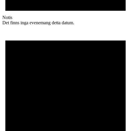
Notis
Det finns inga evenemang detta datum.