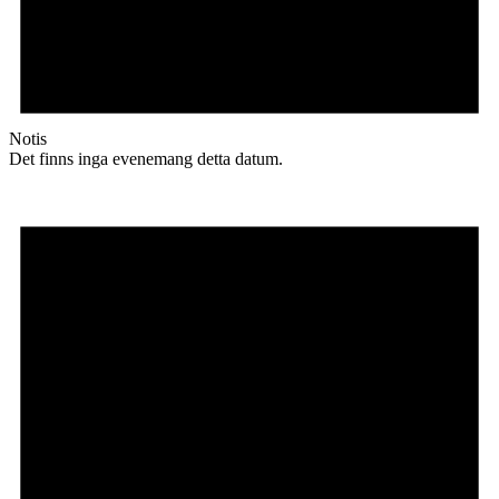
Notis
Det finns inga evenemang detta datum.