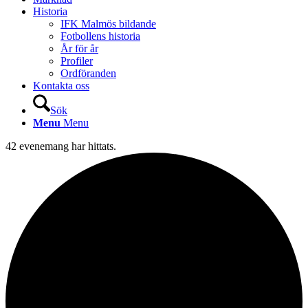
Historia
IFK Malmös bildande
Fotbollens historia
År för år
Profiler
Ordföranden
Kontakta oss
Sök
Menu
Menu
42 evenemang har hittats.