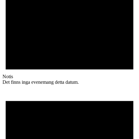
Notis
Det finns inga evenemang detta datum.