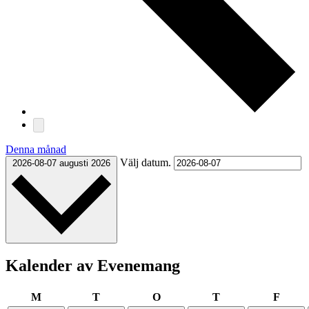
Denna månad
Välj datum.
2026-08-07
augusti 2026
Kalender av Evenemang
måndag
tisdag
onsdag
torsdag
freda
M
T
O
T
F