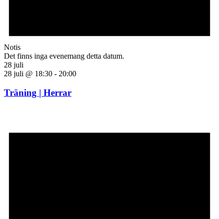
Notis
Det finns inga evenemang detta datum.
28 juli
28 juli @ 18:30
-
20:00
Träning | Herrar