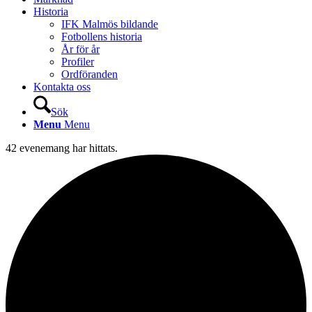
Historia
IFK Malmös bildande
Fotbollens historia
År för år
Profiler
Ordföranden
Kontakta oss
Sök
Menu
Menu
42 evenemang har hittats.