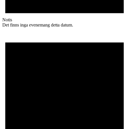
Notis
Det finns inga evenemang detta datum.