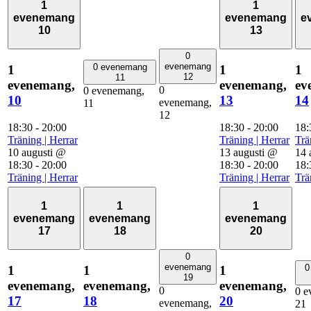
1
1
evenemang
evenemang
e
10
13
0
evenemang
0 evenemang
1
1
1
12
11
evenemang,
evenemang,
ev
0
0 evenemang,
10
13
14
evenemang,
11
12
18:30
-
20:00
18:30
-
20:00
18
Träning | Herrar
Träning | Herrar
Trä
10 augusti @
13 augusti @
14 
18:30
-
20:00
18:30
-
20:00
18:
Träning | Herrar
Träning | Herrar
Trä
1
1
1
evenemang
evenemang
evenemang
17
18
20
0
evenemang
0
1
1
1
19
evenemang,
evenemang,
evenemang,
0
0 e
17
18
20
evenemang,
21