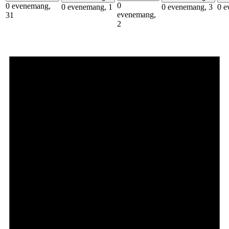
0
0 evenemang,
0 evenemang,
1
0 evenemang,
3
0 e
evenemang,
31
2