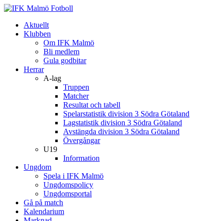
Aktuellt
Klubben
Om IFK Malmö
Bli medlem
Gula godbitar
Herrar
A-lag
Truppen
Matcher
Resultat och tabell
Spelarstatistik division 3 Södra Götaland
Lagstatistik division 3 Södra Götaland
Avstängda division 3 Södra Götaland
Övergångar
U19
Information
Ungdom
Spela i IFK Malmö
Ungdomspolicy
Ungdomsportal
Gå på match
Kalendarium
Marknad