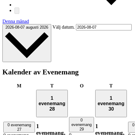
Denna månad
Välj datum.
2026-08-07
augusti 2026
Kalender av Evenemang
måndag
tisdag
onsdag
torsdag
M
T
O
T
1
1
evenemang
evenemang
28
30
0
evenemang
0 evenemang
0
1
1
29
27
evenemang,
evenemang,
0