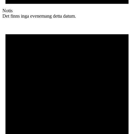
Notis
Det finns inga evenemang detta datum.