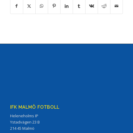
IFK MALMÖ FOTBOLL
Heleneholms IP
Ystadvägen 23 B
214 45 Malmö