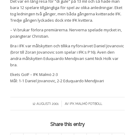
Det var en lång resa för "di gule" på 13 mil och så hade man
bara 12 spelare tillgängliga för spel av olika anledningar. Eket
tog ledningen två gånger, men båda gångerna kvitterade IFK.
Tredje gången lyckades dock inte IFK kvittera.
– Vi brukar förlora premiärerna. Nerverna spelade mycket in,
poängterar Christian.
Bra i IFK var målskytten och tillika nyförvärvet Daniel Jovanovic
(bror till Zoran Jovanovic som spelar i IFK:s P16). Även den
andra målskytten Eduquardo Mendjivari samt Nick Holk var
bra.
Ekets GoIF – IFK Malmö 2-3
Mål: 1-1 Daniel Jovanovic, 2-2 Eduquardo Mendjivari
/
12 AUGUSTI 2001
AV
IFK MALMÖ FOTBOLL
Share this entry