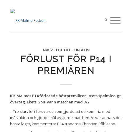
ARKIV - FOTBOLL - UNGDOM
FÖRLUST FÖR P14 I
PREMIÄREN
IFK Malmös P14 förlorade höstpremiären, trots spelmässigt
övertag. Ekets GoIF vann matchen med 3-2
– Tre slarvfel i försvaret, som gjorde att de kom fria med
målvakten och gjorde mål avgjorde matchen. Vi var annars det
bästa laget, kommenterar P14-tränaren Christian Påhlsson.