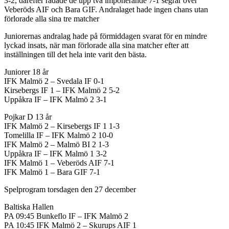
3-2, därefter radade de upp två imponerande 7-1 segrar över
Veberöds AIF och Bara GIF. Andralaget hade ingen chans utan
förlorade alla sina tre matcher
Juniorernas andralag hade på förmiddagen svarat för en mindre
lyckad insats, när man förlorade alla sina matcher efter att
inställningen till det hela inte varit den bästa.
Juniorer 18 år
IFK Malmö 2 – Svedala IF 0-1
Kirsebergs IF 1 – IFK Malmö 2 5-2
Uppåkra IF – IFK Malmö 2 3-1
Pojkar D 13 år
IFK Malmö 2 – Kirsebergs IF 1 1-3
Tomelilla IF – IFK Malmö 2 10-0
IFK Malmö 2 – Malmö BI 2 1-3
Uppåkra IF – IFK Malmö 1 3-2
IFK Malmö 1 – Veberöds AIF 7-1
IFK Malmö 1 – Bara GIF 7-1
Spelprogram torsdagen den 27 december
Baltiska Hallen
PA 09:45 Bunkeflo IF – IFK Malmö 2
PA 10:45 IFK Malmö 2 – Skurups AIF 1