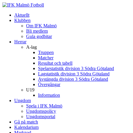
Aktuellt
Klubben
Om IFK Malmö
Bli medlem
Gula godbitar
Herrar
A-lag
Truppen
Matcher
Resultat och tabell
Spelarstatistik division 3 Södra Götaland
Lagstatistik division 3 Södra Götaland
Avstängda division 3 Södra Götaland
Övergångar
U19
Information
Ungdom
Spela i IFK Malmö
Ungdomspolicy
Ungdomsportal
Gå på match
Kalendarium
Marknad