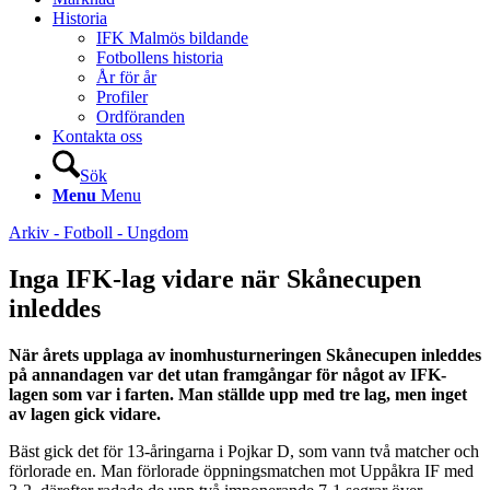
Historia
IFK Malmös bildande
Fotbollens historia
År för år
Profiler
Ordföranden
Kontakta oss
Sök
Menu
Menu
Arkiv - Fotboll - Ungdom
Inga IFK-lag vidare när Skånecupen
inleddes
När årets upplaga av inomhusturneringen Skånecupen inleddes
på annandagen var det utan framgångar för något av IFK-
lagen som var i farten. Man ställde upp med tre lag, men inget
av lagen gick vidare.
Bäst gick det för 13-åringarna i Pojkar D, som vann två matcher och
förlorade en. Man förlorade öppningsmatchen mot Uppåkra IF med