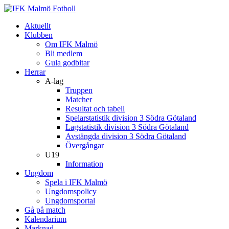
Aktuellt
Klubben
Om IFK Malmö
Bli medlem
Gula godbitar
Herrar
A-lag
Truppen
Matcher
Resultat och tabell
Spelarstatistik division 3 Södra Götaland
Lagstatistik division 3 Södra Götaland
Avstängda division 3 Södra Götaland
Övergångar
U19
Information
Ungdom
Spela i IFK Malmö
Ungdomspolicy
Ungdomsportal
Gå på match
Kalendarium
Marknad