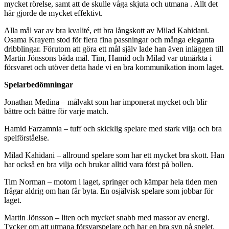
mycket rörelse, samt att de skulle våga skjuta och utmana . Allt det
här gjorde de mycket effektivt.
Alla mål var av bra kvalité, ett bra långskott av Milad Kahidani.
Osama Krayem stod för flera fina passningar och många eleganta
dribblingar. Förutom att göra ett mål själv lade han även inläggen till
Martin Jönssons båda mål. Tim, Hamid och Milad var utmärkta i
försvaret och utöver detta hade vi en bra kommunikation inom laget.
Spelarbedömningar
Jonathan Medina – målvakt som har imponerat mycket och blir
bättre och bättre för varje match.
Hamid Farzamnia – tuff och skicklig spelare med stark vilja och bra
spelförståelse.
Milad Kahidani – allround spelare som har ett mycket bra skott. Han
har också en bra vilja och brukar alltid vara först på bollen.
Tim Norman – motorn i laget, springer och kämpar hela tiden men
frågar aldrig om han får byta. En osjälvisk spelare som jobbar för
laget.
Martin Jönsson – liten och mycket snabb med massor av energi.
Tycker om att utmana försvarspelare och har en bra syn på spelet.