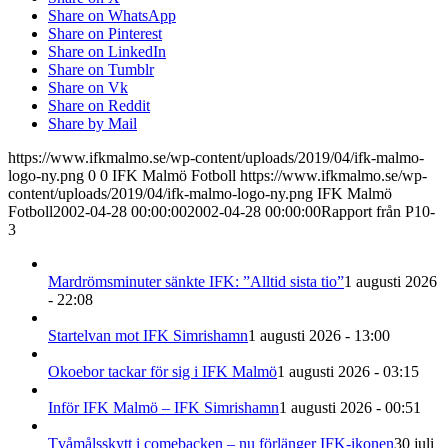
Share on WhatsApp
Share on Pinterest
Share on LinkedIn
Share on Tumblr
Share on Vk
Share on Reddit
Share by Mail
https://www.ifkmalmo.se/wp-content/uploads/2019/04/ifk-malmo-
logo-ny.png
0
0
IFK Malmö Fotboll
https://www.ifkmalmo.se/wp-
content/uploads/2019/04/ifk-malmo-logo-ny.png
IFK Malmö
Fotboll
2002-04-28 00:00:00
2002-04-28 00:00:00
Rapport från P10-
3
Mardrömsminuter sänkte IFK: ”Alltid sista tio”
1 augusti 2026
- 22:08
Startelvan mot IFK Simrishamn
1 augusti 2026 - 13:00
Okoebor tackar för sig i IFK Malmö
1 augusti 2026 - 03:15
Inför IFK Malmö – IFK Simrishamn
1 augusti 2026 - 00:51
Tvåmålsskytt i comebacken – nu förlänger IFK-ikonen
30 juli