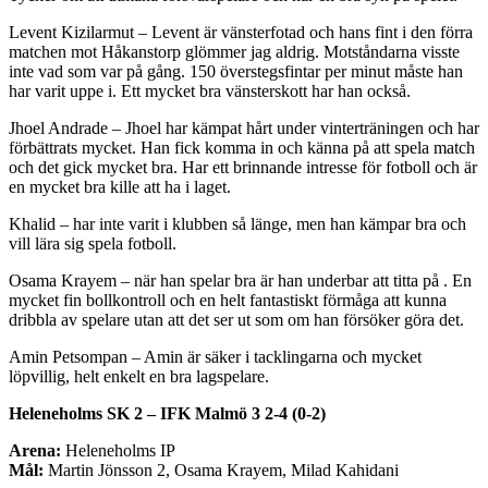
Levent Kizilarmut – Levent är vänsterfotad och hans fint i den förra
matchen mot Håkanstorp glömmer jag aldrig. Motståndarna visste
inte vad som var på gång. 150 överstegsfintar per minut måste han
har varit uppe i. Ett mycket bra vänsterskott har han också.
Jhoel Andrade – Jhoel har kämpat hårt under vinterträningen och har
förbättrats mycket. Han fick komma in och känna på att spela match
och det gick mycket bra. Har ett brinnande intresse för fotboll och är
en mycket bra kille att ha i laget.
Khalid – har inte varit i klubben så länge, men han kämpar bra och
vill lära sig spela fotboll.
Osama Krayem – när han spelar bra är han underbar att titta på . En
mycket fin bollkontroll och en helt fantastiskt förmåga att kunna
dribbla av spelare utan att det ser ut som om han försöker göra det.
Amin Petsompan – Amin är säker i tacklingarna och mycket
löpvillig, helt enkelt en bra lagspelare.
Heleneholms SK 2 – IFK Malmö 3 2-4 (0-2)
Arena:
Heleneholms IP
Mål:
Martin Jönsson 2, Osama Krayem, Milad Kahidani