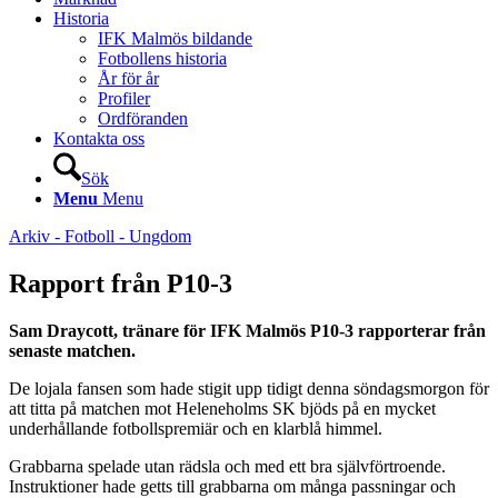
Historia
IFK Malmös bildande
Fotbollens historia
År för år
Profiler
Ordföranden
Kontakta oss
Sök
Menu
Menu
Arkiv - Fotboll - Ungdom
Rapport från P10-3
Sam Draycott, tränare för IFK Malmös P10-3 rapporterar från
senaste matchen.
De lojala fansen som hade stigit upp tidigt denna söndagsmorgon för
att titta på matchen mot Heleneholms SK bjöds på en mycket
underhållande fotbollspremiär och en klarblå himmel.
Grabbarna spelade utan rädsla och med ett bra självförtroende.
Instruktioner hade getts till grabbarna om många passningar och