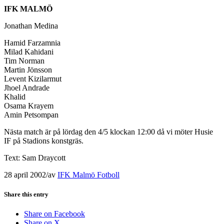
IFK MALMÖ
Jonathan Medina
Hamid Farzamnia
Milad Kahidani
Tim Norman
Martin Jönsson
Levent Kizilarmut
Jhoel Andrade
Khalid
Osama Krayem
Amin Petsompan
Nästa match är på lördag den 4/5 klockan 12:00 då vi möter Husie
IF på Stadions konstgräs.
Text: Sam Draycott
28 april 2002
/
av
IFK Malmö Fotboll
Share this entry
Share on Facebook
Share on X