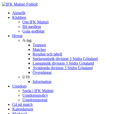
Aktuellt
Klubben
Om IFK Malmö
Bli medlem
Gula godbitar
Herrar
A-lag
Truppen
Matcher
Resultat och tabell
Spelarstatistik division 3 Södra Götaland
Lagstatistik division 3 Södra Götaland
Avstängda division 3 Södra Götaland
Övergångar
U19
Information
Ungdom
Spela i IFK Malmö
Ungdomspolicy
Ungdomsportal
Gå på match
Kalendarium
Marknad