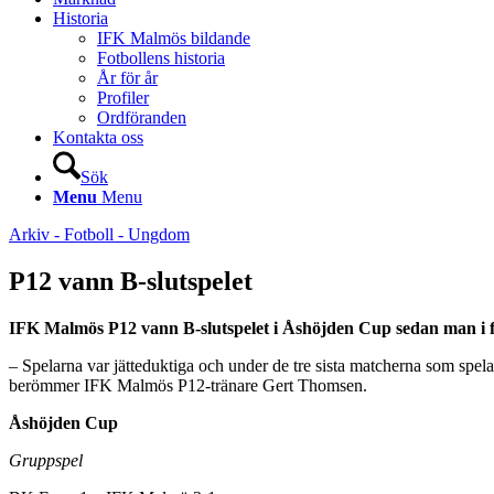
Historia
IFK Malmös bildande
Fotbollens historia
År för år
Profiler
Ordföranden
Kontakta oss
Sök
Menu
Menu
Arkiv - Fotboll - Ungdom
P12 vann B-slutspelet
IFK Malmös P12 vann B-slutspelet i Åshöjden Cup sedan man i f
– Spelarna var jätteduktiga och under de tre sista matcherna som spela
berömmer IFK Malmös P12-tränare Gert Thomsen.
Åshöjden Cup
Gruppspel