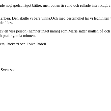
g spelat något bättre, men bollen är rund och rullade inte riktigt vå
arlösa. Den skulle vi bara vinna.Och med bestämdhet tar vi ledningen v
det blev.
av en viss person (nämner inget namn) som Marie sätter skallen på och 3
och pratar gamla minnen.
ers, Rickard och Folke Ridell.
a Svensson