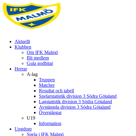
Aktuellt
Klubben
Om IFK Malmö
Bli medlem
Gula godbitar
Herrar
A-lag
Truppen
Matcher
Resultat och tabell
Spelarstatistik division 3 Södra Götaland
Lagstatistik division 3 Södra Götaland
Avstängda division 3 Södra Götaland
Övergångar
U19
Information
Ungdom
Spela i IFK Malmö