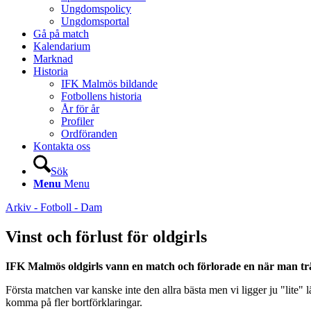
Ungdomspolicy
Ungdomsportal
Gå på match
Kalendarium
Marknad
Historia
IFK Malmös bildande
Fotbollens historia
År för år
Profiler
Ordföranden
Kontakta oss
Sök
Menu
Menu
Arkiv - Fotboll - Dam
Vinst och förlust för oldgirls
IFK Malmös oldgirls vann en match och förlorade en när man tr
Första matchen var kanske inte den allra bästa men vi ligger ju "lite" 
komma på fler bortförklaringar.