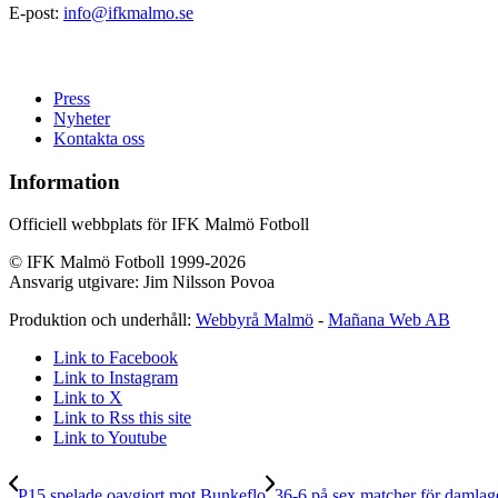
E-post:
info@ifkmalmo.se
Press
Nyheter
Kontakta oss
Information
Officiell webbplats för IFK Malmö Fotboll
© IFK Malmö Fotboll 1999-2026
Ansvarig utgivare: Jim Nilsson Povoa
Produktion och underhåll:
Webbyrå Malmö
-
Mañana Web AB
Link to Facebook
Link to Instagram
Link to X
Link to Rss this site
Link to Youtube
P15 spelade oavgjort mot Bunkeflo
36-6 på sex matcher för damlag