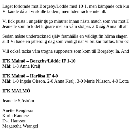
Laget förlorade mot Borgeby/Lödde med 10-1, men kämpade och kunde no
Vi kände då att vi skulle ta dem, men tiden räckte inte till.
Vi fick pusta i ungefär tjugo minuter innan nästa match som var mot H
Jeanette som fick det lugnare mellan våra stolpar. 2-0 såg Anna till att 
Sedan måste undertecknad själv framhålla en väldigt fin hörna slagen 
allt! Vi hade en jätterolig dag som vanligt när vi brukar träffas, lirar 
Vill också tacka våra trogna supporters som kom till Borgeby: Ia, And
IFK Malmö – Borgeby/Lödde IF 1-10
Mål:
1-8 Anna Kralj
IFK Malmö – Harlösa IF 4-0
Mål:
1-0 Ingela Olsson, 2-0 Anna Kralj, 3-0 Marie Nilsson, 4-0 Lott
IFK MALMÖ
Jeanette Sjöström
Anette Bengtsson
Karin Randerz
Eva Hansson
Magaretha Wrangel