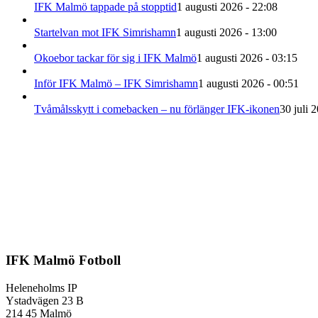
IFK Malmö tappade på stopptid
1 augusti 2026 - 22:08
Startelvan mot IFK Simrishamn
1 augusti 2026 - 13:00
Okoebor tackar för sig i IFK Malmö
1 augusti 2026 - 03:15
Inför IFK Malmö – IFK Simrishamn
1 augusti 2026 - 00:51
Tvåmålsskytt i comebacken – nu förlänger IFK-ikonen
30 juli 
IFK Malmö Fotboll
Heleneholms IP
Ystadvägen 23 B
214 45 Malmö