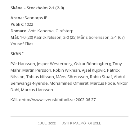
Skåne – Stockholm 2-1 (2-0)
Arena:
Sannarps IP
Publik:
1022
Domare:
Antti Kanerva, Olofstorp
Mål:
1-0 (20) Patrick Nilsson, 2-0 (25) Måns Sörensson, 2-1 (67)
Yousef Elias
SKÅNE
Pär Hansson, Jesper Westerberg, Oskar Rönningberg, Tony
Mahr, Martin Persson, Robin Wikman, Ajsel Kujovic, Patrick
Nilsson, Tobias Nilsson, Måns Sörensson, Robin Staaf, Abdul
Semwanga-Nyende, Mohammed Omeirat, Marcus Pode, Viktor
Dahl, Marcus Hansson
Källa: http://www.svenskfotboll.se 2002-06-27
/
1 JULI 2002
AV
IFK MALMÖ FOTBOLL