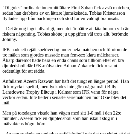
"Di gules" ordinarie innermittfältare Firat Sahan fick avstå matchen,
sedan han drabbats av en lättare ljumskskada. Tobias Kristensson
flyttades upp från backlinjen och stod för en väldigt bra insats.
– Det är nog inget allvarligt, men det är bättre att låta honom vila än
riskera någonting. Tobias skötte ju uppgiften väl trots allt, berömde
Johnny.
IFK hade ett rejält spelövertag under hela matchen och förutom de
tre målen som gjordes missade man fem-sex klara målchanser.
Åkarp däremot hade bara en enda chans som tillkom efter en bra
djupledsboll där IFK-målvakten Adnan Zukancic fick rusa ut
ordentligt för att rädda.
Anfallaren Azeem Razwan har haft det tungt en längre period. Han
fick mycket speltid, men lyckades inte göra några mål i Billy
Lansdowne Trophy Elitcup i Kalmar som IFK vann för några
veckor sedan. Inte heller i senaste seriematchen mot Oxie blev det
mål.
Men på torsdagen visade han vägen med sitt 1-0 mål i den 22:e
minuten. Azeem fick en djupledsboll som han iskallt slog in i
målvaktens högra hörn.
– Azeem spelade en underbar anfallsfotboll och det var skönt att det