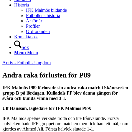
Historia
IFK Malmös bildande
Fotbollens historia
År för år
Profiler
Ordföranden
Kontakta oss
Sök
Menu
Menu
Arkiv - Fotboll - Ungdom
Andra raka förlusten för P89
IFK Malmös P89 förlorade sin andra raka match i Skåneserien
grupp B på lördagen. Kulladals FF blev denna gången för
svåra och kunda vinna med 3-1.
Ulf Hansson, lagledare för IFK Malmös P89:
IFK Malmös spelare verkade trötta och lite frånvarande. Första
halvleken hade IFK greppet om matchen men fick bara ett mål, som
gjordes av Ahmed Ali. Första halvlek slutade 1-1.