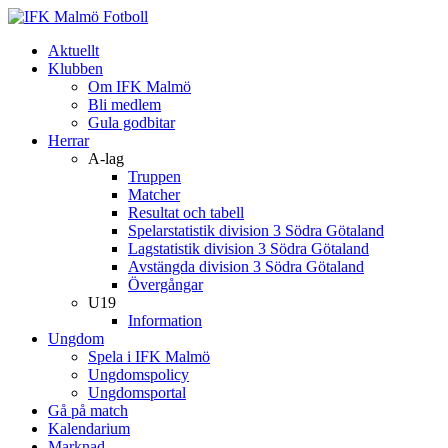
Aktuellt
Klubben
Om IFK Malmö
Bli medlem
Gula godbitar
Herrar
A-lag
Truppen
Matcher
Resultat och tabell
Spelarstatistik division 3 Södra Götaland
Lagstatistik division 3 Södra Götaland
Avstängda division 3 Södra Götaland
Övergångar
U19
Information
Ungdom
Spela i IFK Malmö
Ungdomspolicy
Ungdomsportal
Gå på match
Kalendarium
Marknad