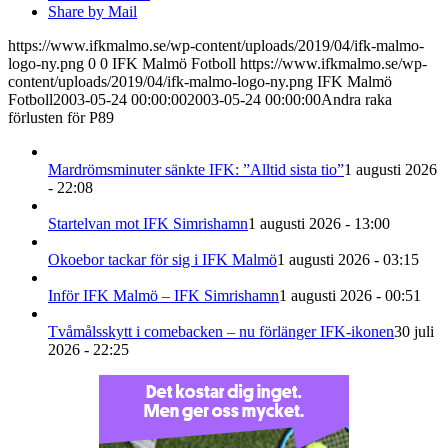
Share by Mail
https://www.ifkmalmo.se/wp-content/uploads/2019/04/ifk-malmo-
logo-ny.png
0
0
IFK Malmö Fotboll
https://www.ifkmalmo.se/wp-
content/uploads/2019/04/ifk-malmo-logo-ny.png
IFK Malmö
Fotboll
2003-05-24 00:00:00
2003-05-24 00:00:00
Andra raka
förlusten för P89
Mardrömsminuter sänkte IFK: ”Alltid sista tio”
1 augusti 2026
- 22:08
Startelvan mot IFK Simrishamn
1 augusti 2026 - 13:00
Okoebor tackar för sig i IFK Malmö
1 augusti 2026 - 03:15
Inför IFK Malmö – IFK Simrishamn
1 augusti 2026 - 00:51
Tvåmålsskytt i comebacken – nu förlänger IFK-ikonen
30 juli
2026 - 22:25