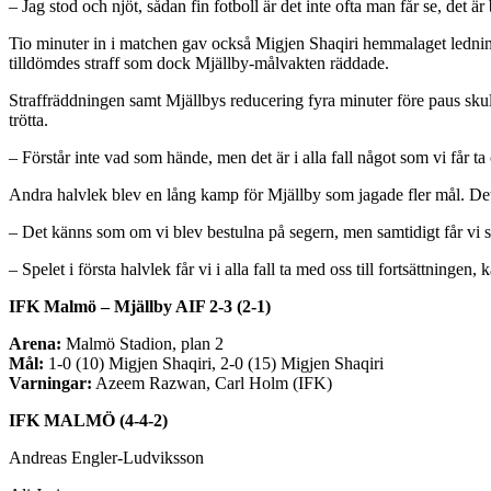
– Jag stod och njöt, sådan fin fotboll är det inte ofta man får se, det ä
Tio minuter in i matchen gav också Migjen Shaqiri hemmalaget ledninge
tilldömdes straff som dock Mjällby-målvakten räddade.
Straffräddningen samt Mjällbys reducering fyra minuter före paus sku
trötta.
– Förstår inte vad som hände, men det är i alla fall något som vi får ta 
Andra halvlek blev en lång kamp för Mjällby som jagade fler mål. Det 
– Det känns som om vi blev bestulna på segern, men samtidigt får vi sky
– Spelet i första halvlek får vi i alla fall ta med oss till fortsättningen,
IFK Malmö – Mjällby AIF 2-3 (2-1)
Arena:
Malmö Stadion, plan 2
Mål:
1-0 (10) Migjen Shaqiri, 2-0 (15) Migjen Shaqiri
Varningar:
Azeem Razwan, Carl Holm (IFK)
IFK MALMÖ (4-4-2)
Andreas Engler-Ludviksson