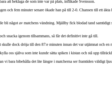
r bara att beklaga de som inte var på plats, inflikade Svensson.
n och fem minuter senare ökade han på till 2-0. Chansen till ett äkta h
lle bli något av matchens vändning. Mjällby fick blodad tand samtidigt
och snacka igenom tillsammans, så får det definitivt inte gå till.
skulle dock dröja till den 87:e minuten innan det var utjämnat och en 
lla oss själva som inte kunde sätta spiken i kistan och stå upp tillräck
 kan vi bara bibehålla det lite längre i matcherna ser framtiden väldigt ljus