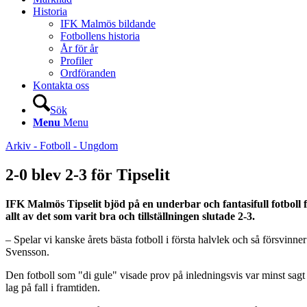
Historia
IFK Malmös bildande
Fotbollens historia
År för år
Profiler
Ordföranden
Kontakta oss
Sök
Menu
Menu
Arkiv - Fotboll - Ungdom
2-0 blev 2-3 för Tipselit
IFK Malmös Tipselit bjöd på en underbar och fantasifull fotboll
allt av det som varit bra och tillställningen slutade 2-3.
– Spelar vi kanske årets bästa fotboll i första halvlek och så försvinne
Svensson.
Den fotboll som "di gule" visade prov på inledningsvis var minst sagt l
lag på fall i framtiden.