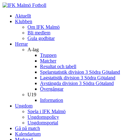
Aktuellt
Klubben
Om IFK Malmö
Bli medlem
Gula godbitar
Herrar
A-lag
Truppen
Matcher
Resultat och tabell
Spelarstatistik division 3 Södra Götaland
Lagstatistik division 3 Södra Götaland
Avstängda division 3 Södra Götaland
Övergångar
U19
Information
Ungdom
Spela i IFK Malmö
Ungdomspolicy
Ungdomsportal
Gå på match
Kalendarium
Marknad