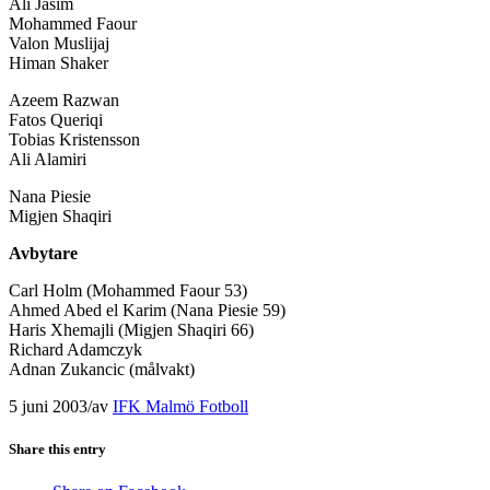
Ali Jasim
Mohammed Faour
Valon Muslijaj
Himan Shaker
Azeem Razwan
Fatos Queriqi
Tobias Kristensson
Ali Alamiri
Nana Piesie
Migjen Shaqiri
Avbytare
Carl Holm (Mohammed Faour 53)
Ahmed Abed el Karim (Nana Piesie 59)
Haris Xhemajli (Migjen Shaqiri 66)
Richard Adamczyk
Adnan Zukancic (målvakt)
5 juni 2003
/
av
IFK Malmö Fotboll
Share this entry