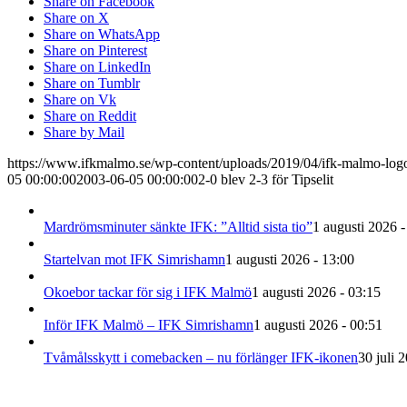
Share on Facebook
Share on X
Share on WhatsApp
Share on Pinterest
Share on LinkedIn
Share on Tumblr
Share on Vk
Share on Reddit
Share by Mail
https://www.ifkmalmo.se/wp-content/uploads/2019/04/ifk-malmo-log
05 00:00:00
2003-06-05 00:00:00
2-0 blev 2-3 för Tipselit
Mardrömsminuter sänkte IFK: ”Alltid sista tio”
1 augusti 2026 -
Startelvan mot IFK Simrishamn
1 augusti 2026 - 13:00
Okoebor tackar för sig i IFK Malmö
1 augusti 2026 - 03:15
Inför IFK Malmö – IFK Simrishamn
1 augusti 2026 - 00:51
Tvåmålsskytt i comebacken – nu förlänger IFK-ikonen
30 juli 