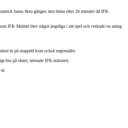
attrick fanns flera gånger, den bästa efter 26 minuter då IFK
 som IFK Malmö blev något ängsliga i sitt spel och verkade en aning
minut in på stopptid kom också segermålet.
ligt bra på slutet, menade IFK-tränaren.
 ut.