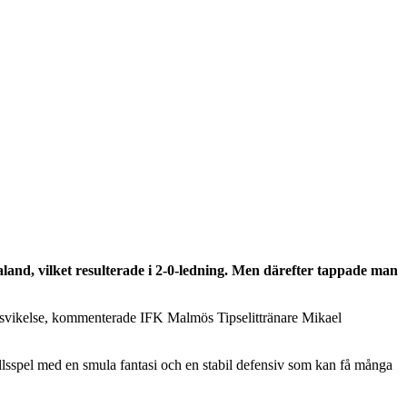
land, vilket resulterade i 2-0-ledning. Men därefter tappade man
min besvikelse, kommenterade IFK Malmös Tipselittränare Mikael
nfallsspel med en smula fantasi och en stabil defensiv som kan få många