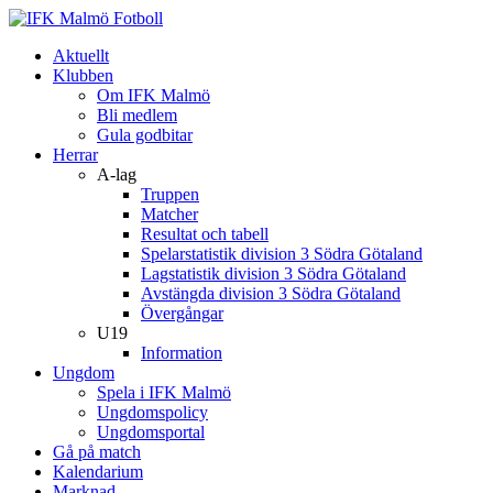
Aktuellt
Klubben
Om IFK Malmö
Bli medlem
Gula godbitar
Herrar
A-lag
Truppen
Matcher
Resultat och tabell
Spelarstatistik division 3 Södra Götaland
Lagstatistik division 3 Södra Götaland
Avstängda division 3 Södra Götaland
Övergångar
U19
Information
Ungdom
Spela i IFK Malmö
Ungdomspolicy
Ungdomsportal
Gå på match
Kalendarium
Marknad