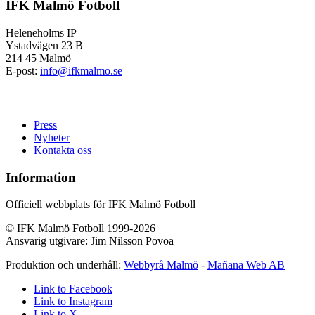
IFK Malmö Fotboll
Heleneholms IP
Ystadvägen 23 B
214 45 Malmö
E-post:
info@ifkmalmo.se
Press
Nyheter
Kontakta oss
Information
Officiell webbplats för IFK Malmö Fotboll
© IFK Malmö Fotboll 1999-2026
Ansvarig utgivare: Jim Nilsson Povoa
Produktion och underhåll:
Webbyrå Malmö
-
Mañana Web AB
Link to Facebook
Link to Instagram
Link to X