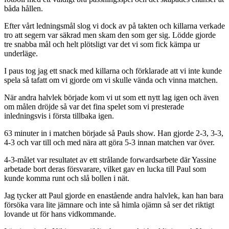
båda hållen.
Efter vårt ledningsmål slog vi dock av på takten och killarna verkade
tro att segern var säkrad men skam den som ger sig. Lödde gjorde
tre snabba mål och helt plötsligt var det vi som fick kämpa ur
underläge.
I paus tog jag ett snack med killarna och förklarade att vi inte kunde
spela så tafatt om vi gjorde om vi skulle vända och vinna matchen.
När andra halvlek började kom vi ut som ett nytt lag igen och även
om målen dröjde så var det fina spelet som vi presterade
inledningsvis i första tillbaka igen.
63 minuter in i matchen började så Pauls show. Han gjorde 2-3, 3-3,
4-3 och var till och med nära att göra 5-3 innan matchen var över.
4-3-målet var resultatet av ett strålande forwardsarbete där Yassine
arbetade bort deras försvarare, vilket gav en lucka till Paul som
kunde komma runt och slå bollen i nät.
Jag tycker att Paul gjorde en enastående andra halvlek, kan han bara
försöka vara lite jämnare och inte så himla ojämn så ser det riktigt
lovande ut för hans vidkommande.