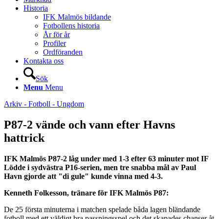
Historia
IFK Malmös bildande
Fotbollens historia
År för år
Profiler
Ordföranden
Kontakta oss
Sök
Menu
Menu
Arkiv - Fotboll - Ungdom
P87-2 vände och vann efter Havns
hattrick
IFK Malmös P87-2 låg under med 1-3 efter 63 minuter mot IF
Lödde i sydvästra P16-serien, men tre snabba mål av Paul
Havn gjorde att "di gule" kunde vinna med 4-3.
Kenneth Folkesson, tränare för IFK Malmös P87:
De 25 första minuterna i matchen spelade båda lagen bländande
fotboll med ett väldigt bra passningsspel och det skapades chanser åt