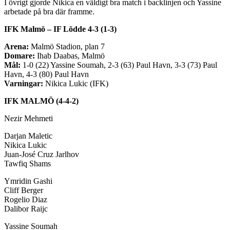
I övrigt gjorde Nikica en väldigt bra match i backlinjen och Yassine
arbetade på bra där framme.
IFK Malmö – IF Lödde 4-3 (1-3)
Arena:
Malmö Stadion, plan 7
Domare:
Ihab Daabas, Malmö
Mål:
1-0 (22) Yassine Soumah, 2-3 (63) Paul Havn, 3-3 (73) Paul
Havn, 4-3 (80) Paul Havn
Varningar:
Nikica Lukic (IFK)
IFK MALMÖ (4-4-2)
Nezir Mehmeti
Darjan Maletic
Nikica Lukic
Juan-José Cruz Jarlhov
Tawfiq Shams
Ymridin Gashi
Cliff Berger
Rogelio Diaz
Dalibor Raijc
Yassine Soumah