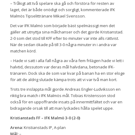
– Tråkigt att två spelare ska gå och förstöra för resten av
laget, det är både onödigt och sorgligt, kommenterade IFK
Malmös Tipselittränare Mikael Svensson.
Det var IFK Malmö som började bäst spelmässigt men det
gäller att utnyttja sina målchanser och det gjorde Kristianstad.
2-0 som det stod till KFF efter tio minuter var inte alls rättvist.
När de sedan ökade på till 3-0 några minuter in i andra var
matchen körd.
– Hade vi satt i alla fall några av våra fem frilägen hade vi lett i
halvtid, dessutom var deras mål halvdana, betonade IFK-
tränaren. Dock ska de som var kvar på banan ha en stor eloge
för att de aldrig slutade kämpa trots att vi var två man kort.
Trots tre insläppta mål gjorde Andreas Engler-Ludviksson en
riktig bra match i IFK Malmös mål. Tobias Kristensson stod
också för en uppoffrande insats på innermittfältet och var en
bidragande orsak till att man lyckades hålla spelet uppe.
Kristianstads FF – IFK Malmö 3-0 (2-0)
Arena:
Kristianstads IP, A-plan
Mål:
–