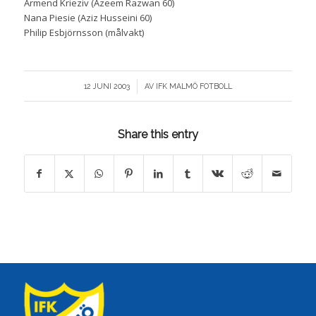
Armend Krieziv (Azeem Razwan 60)
Nana Piesie (Aziz Husseini 60)
Philip Esbjörnsson (målvakt)
/
12 JUNI 2003
AV
IFK MALMÖ FOTBOLL
Share this entry