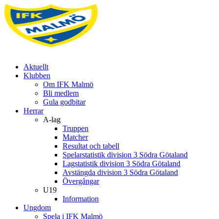
Aktuellt
Klubben
Om IFK Malmö
Bli medlem
Gula godbitar
Herrar
A-lag
Truppen
Matcher
Resultat och tabell
Spelarstatistik division 3 Södra Götaland
Lagstatistik division 3 Södra Götaland
Avstängda division 3 Södra Götaland
Övergångar
U19
Information
Ungdom
Spela i IFK Malmö