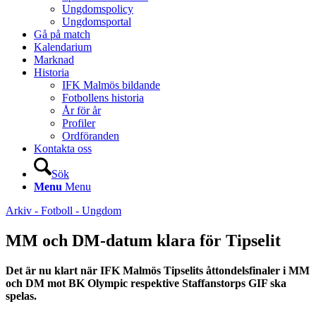
Ungdomspolicy
Ungdomsportal
Gå på match
Kalendarium
Marknad
Historia
IFK Malmös bildande
Fotbollens historia
År för år
Profiler
Ordföranden
Kontakta oss
Sök
Menu
Menu
Arkiv - Fotboll - Ungdom
MM och DM-datum klara för Tipselit
Det är nu klart när IFK Malmös Tipselits åttondelsfinaler i MM
och DM mot BK Olympic respektive Staffanstorps GIF ska
spelas.