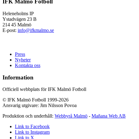
IFK Malmö Fotboll
Heleneholms IP
Ystadvägen 23 B
214 45 Malmö
E-post:
info@ifkmalmo.se
Press
Nyheter
Kontakta oss
Information
Officiell webbplats för IFK Malmö Fotboll
© IFK Malmö Fotboll 1999-2026
Ansvarig utgivare: Jim Nilsson Povoa
Produktion och underhåll:
Webbyrå Malmö
-
Mañana Web AB
Link to Facebook
Link to Instagram
Link to X