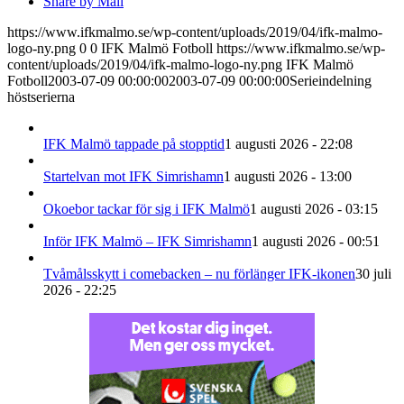
Share by Mail
https://www.ifkmalmo.se/wp-content/uploads/2019/04/ifk-malmo-
logo-ny.png
0
0
IFK Malmö Fotboll
https://www.ifkmalmo.se/wp-
content/uploads/2019/04/ifk-malmo-logo-ny.png
IFK Malmö
Fotboll
2003-07-09 00:00:00
2003-07-09 00:00:00
Serieindelning
höstserierna
IFK Malmö tappade på stopptid
1 augusti 2026 - 22:08
Startelvan mot IFK Simrishamn
1 augusti 2026 - 13:00
Okoebor tackar för sig i IFK Malmö
1 augusti 2026 - 03:15
Inför IFK Malmö – IFK Simrishamn
1 augusti 2026 - 00:51
Tvåmålsskytt i comebacken – nu förlänger IFK-ikonen
30 juli
2026 - 22:25