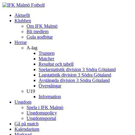
Aktuellt
Klubben
Om IFK Malmö
Bli medlem
Gula godbitar
Herrar
A-lag
Truppen
Matcher
Resultat och tabell
Spelarstatistik division 3 Södra Götaland
Lagstatistik division 3 Södra Götaland
Avstängda division 3 Södra Götaland
Övergångar
U19
Information
Ungdom
Spela i IFK Malmö
Ungdomspolicy
Ungdomsportal
Gå på match
Kalendarium
Marknad