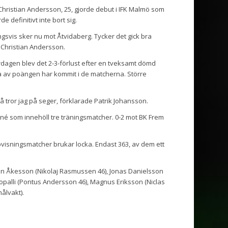
hristian Andersson, 25, gjorde debut i IFK Malmö som
 definitivt inte bort sig.
gsvis sker nu mot Åtvidaberg. Tycker det gick bra
 Christian Andersson.
ördagen blev det 2-3-förlust efter en tveksamt dömd
yra av poängen har kommit i de matcherna. Större
 så tror jag på seger, förklarade Patrik Johansson.
é som innehöll tre träningsmatcher. 0-2 mot BK Frem
pvisningsmatcher brukar locka. Endast 363, av dem ett
an Åkesson (Nikolaj Rasmussen 46), Jonas Danielsson
opalli (Pontus Andersson 46), Magnus Eriksson (Niclas
ålvakt).