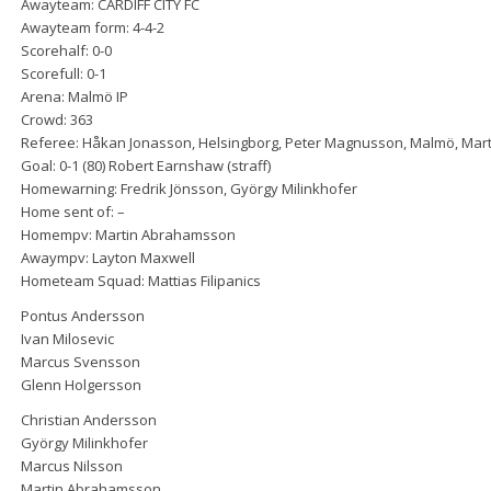
Awayteam: CARDIFF CITY FC
Awayteam form: 4-4-2
Scorehalf: 0-0
Scorefull: 0-1
Arena: Malmö IP
Crowd: 363
Referee: Håkan Jonasson, Helsingborg, Peter Magnusson, Malmö, Mart
Goal: 0-1 (80) Robert Earnshaw (straff)
Homewarning: Fredrik Jönsson, György Milinkhofer
Home sent of: –
Homempv: Martin Abrahamsson
Awaympv: Layton Maxwell
Hometeam Squad: Mattias Filipanics
Pontus Andersson
Ivan Milosevic
Marcus Svensson
Glenn Holgersson
Christian Andersson
György Milinkhofer
Marcus Nilsson
Martin Abrahamsson