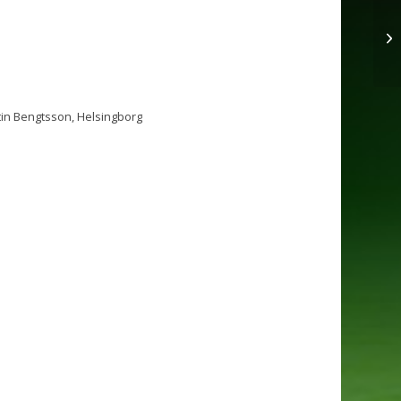
P8
in Bengtsson, Helsingborg