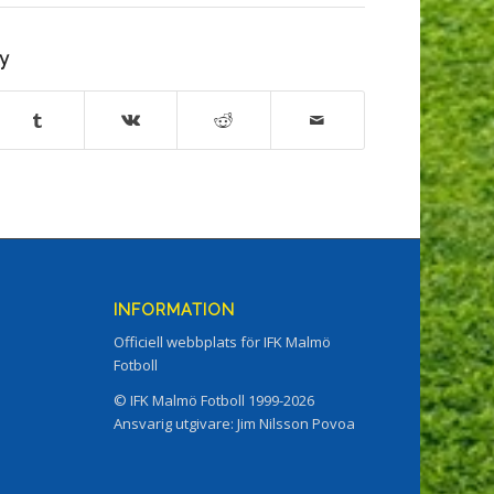
ry
INFORMATION
Officiell webbplats för IFK Malmö
Fotboll
© IFK Malmö Fotboll 1999-2026
Ansvarig utgivare: Jim Nilsson Povoa