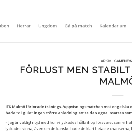
bben
Herrar
Ungdom
Gå på match
Kalendarium
ARKIV - GAMENE
FÖRLUST MEN STABILT 
MALM
IFK Malmö förlorade tränings-/uppvisningsmatchen mot engelska divi
hade "di gule" ingen större anledning att se den egna insatsen som 
– Jag är väldigt nöjd med hur vi lyckades hålla ihop försvaret som vi ha
lyckades vinna, även om de kanske hade de klart hetaste chanserna, k