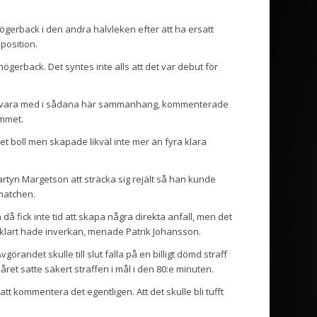
gerback i den andra halvleken efter att ha ersatt
position.
 högerback. Det syntes inte alls att det var debut för
att få vara med i sådana här sammanhang, kommenterade
ömmet.
ket boll men skapade likväl inte mer än fyra klara
rtyn Margetson att sträcka sig rejält så han kunde
 matchen.
ch då fick inte tid att skapa några direkta anfall, men det
åklart hade inverkan, menade Patrik Johansson.
görandet skulle till slut falla på en billigt dömd straff
året satte säkert straffen i mål i den 80:e minuten.
att kommentera det egentligen. Att det skulle bli tufft