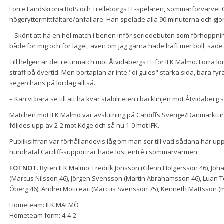
Förre Landskrona BoIS och Trelleborgs FF-spelaren, sommarförvärvet C
högeryttermittfältare/anfallare. Han spelade alla 90 minuterna och gjorde
– Skönt att ha en hel match i benen inför seriedebuten som förhoppnin
både för mig och för laget, även om jag gärna hade haft mer boll, sade
Till helgen är det returmatch mot Åtvidabergs FF för IFK Malmö. Förra l
straff på övertid. Men bortaplan är inte "di gules" starka sida, bara f
segerchans på lördag alltså.
– Kan vi bara se till att ha kvar stabiliteten i backlinjen mot Åtvidaberg
Matchen mot IFK Malmö var avslutning på Cardiffs Sverige/Danmarkturn
följdes upp av 2-2 mot Köge och så nu 1-0 mot IFK.
Publiksiffran var förhållandevis låg om man ser till vad sådana här up
hundratal Cardiff-supportrar hade löst entré i sommarvärmen.
FOTNOT.
Byten IFK Malmö: Fredrik Jönsson (Glenn Holgersson 46), Joh
(Marcus Nilsson 46), Jörgen Svensson (Martin Abrahamsson 46), Luan T
Öberg 46), Andrei Moticeac (Marcus Svensson 75), Kenneth Mattsson (m
Hometeam: IFK MALMÖ
Hometeam form: 4-4-2