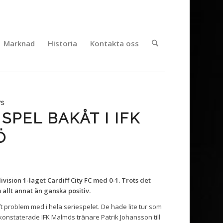
Marknad
Historia
Kontakta oss
WS
SPEL BAKÅT I IFK
Ö
sion 1-laget Cardiff City FC med 0-1. Trots det
allt annat än ganska positiv.
ft problem med i hela seriespelet. De hade lite tur som
onstaterade IFK Malmös tränare Patrik Johansson till