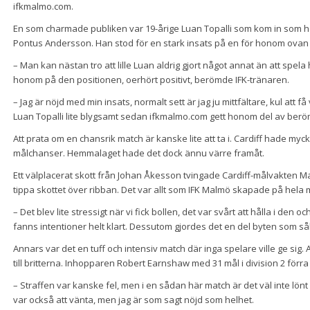
ifkmalmo.com.
En som charmade publiken var 19-årige Luan Topalli som kom in som hö
Pontus Andersson. Han stod för en stark insats på en för honom ovan 
– Man kan nästan tro att lille Luan aldrig gjort något annat än att spela
honom på den positionen, oerhört positivt, berömde IFK-tränaren.
– Jag är nöjd med min insats, normalt sett är jag ju mittfältare, kul 
Luan Topalli lite blygsamt sedan ifkmalmo.com gett honom del av ber
Att prata om en chansrik match är kanske lite att ta i. Cardiff hade myc
målchanser. Hemmalaget hade det dock ännu värre framåt.
Ett välplacerat skott från Johan Åkesson tvingade Cardiff-målvakten Ma
tippa skottet över ribban. Det var allt som IFK Malmö skapade på hela
– Det blev lite stressigt när vi fick bollen, det var svårt att hålla i den o
fanns intentioner helt klart. Dessutom gjordes det en del byten som s
Annars var det en tuff och intensiv match där inga spelare ville ge sig. Av
till britterna. Inhopparen Robert Earnshaw med 31 mål i division 2 förra 
– Straffen var kanske fel, men i en sådan här match är det väl inte lönt 
var också att vänta, men jag är som sagt nöjd som helhet.