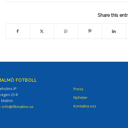
Share this ent
 MALMÖ FOTBOLL
eholms IP
Press
vägen 23 B
Nyheter
5 Malmö
Kontakta oss
t:
info@ifkmalmo.se