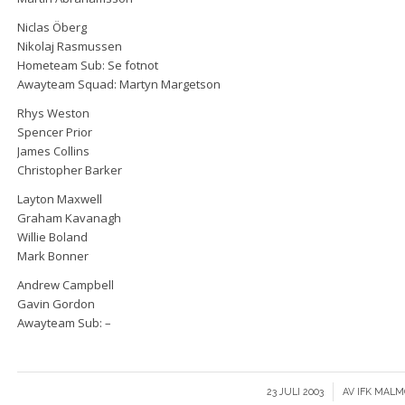
Niclas Öberg
Nikolaj Rasmussen
Hometeam Sub: Se fotnot
Awayteam Squad: Martyn Margetson
Rhys Weston
Spencer Prior
James Collins
Christopher Barker
Layton Maxwell
Graham Kavanagh
Willie Boland
Mark Bonner
Andrew Campbell
Gavin Gordon
Awayteam Sub: –
/
23 JULI 2003
AV
IFK MALM