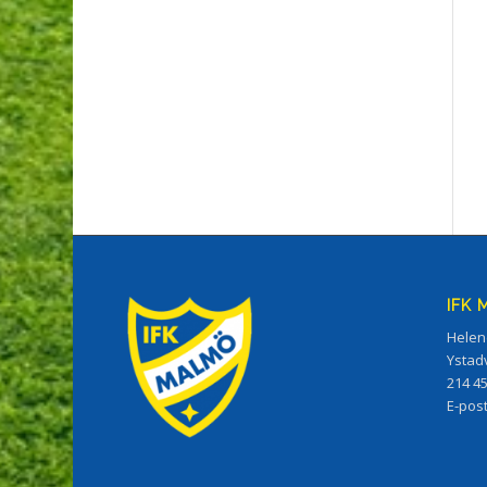
IFK
Helen
Ystad
214 4
E-pos