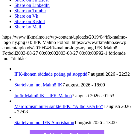
Share on LinkedIn
Share on Tumblr
Share on Vk
Share on Reddit
Share by Mail
https://www.ifkmalmo.se/wp-content/uploads/2019/04/ifk-malmo-
logo-ny.png
0
0
IFK Malmö Fotboll
https://www.ifkmalmo.se/wp-
content/uploads/2019/04/ifk-malmo-logo-ny.png
IFK Malmö
Fotboll
2003-08-27 00:00:00
2003-08-27 00:00:00
P92-1 förlorade
mot "di blåe"
IFK-ikonen räddade poäng på stopptid
7 augusti 2026 - 22:32
Startelvan mot Malmö IK
7 augusti 2026 - 18:00
Inför Malmö IK – IFK Malmö
7 augusti 2026 - 01:53
Mardrömsminuter sänkte IFK: ”Alltid sista tio”
1 augusti 2026
- 22:08
Startelvan mot IFK Simrishamn
1 augusti 2026 - 13:00