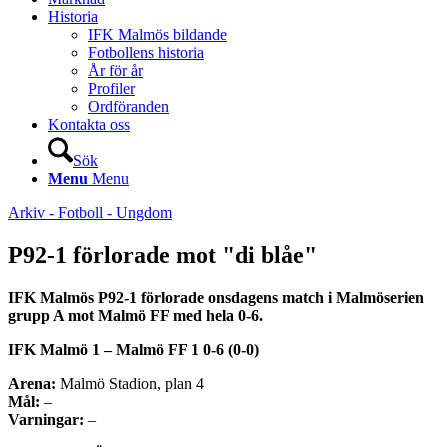
Historia
IFK Malmös bildande
Fotbollens historia
År för år
Profiler
Ordföranden
Kontakta oss
Sök
Menu
Menu
Arkiv - Fotboll - Ungdom
P92-1 förlorade mot "di blåe"
IFK Malmös P92-1 förlorade onsdagens match i Malmöserien
grupp A mot Malmö FF med hela 0-6.
IFK Malmö 1 – Malmö FF 1 0-6 (0-0)
Arena:
Malmö Stadion, plan 4
Mål:
–
Varningar:
–