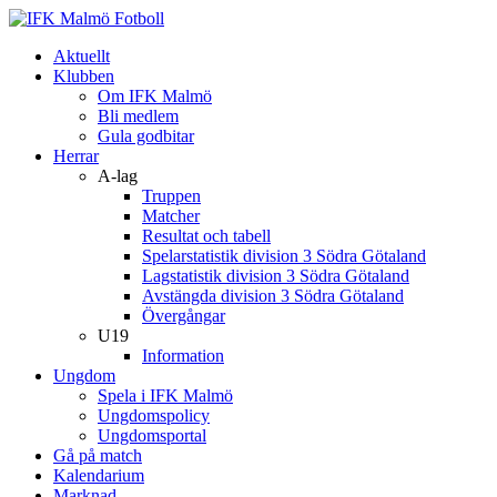
Aktuellt
Klubben
Om IFK Malmö
Bli medlem
Gula godbitar
Herrar
A-lag
Truppen
Matcher
Resultat och tabell
Spelarstatistik division 3 Södra Götaland
Lagstatistik division 3 Södra Götaland
Avstängda division 3 Södra Götaland
Övergångar
U19
Information
Ungdom
Spela i IFK Malmö
Ungdomspolicy
Ungdomsportal
Gå på match
Kalendarium
Marknad