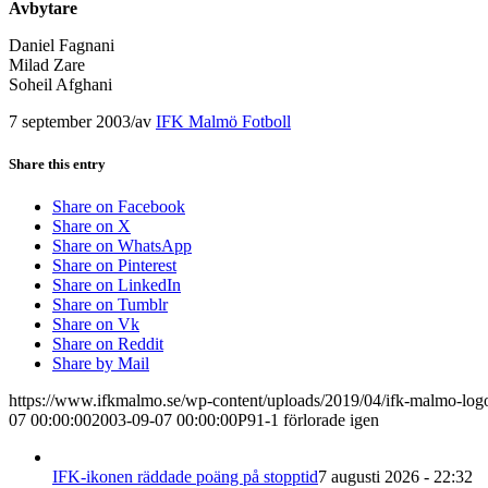
Avbytare
Daniel Fagnani
Milad Zare
Soheil Afghani
7 september 2003
/
av
IFK Malmö Fotboll
Share this entry
Share on Facebook
Share on X
Share on WhatsApp
Share on Pinterest
Share on LinkedIn
Share on Tumblr
Share on Vk
Share on Reddit
Share by Mail
https://www.ifkmalmo.se/wp-content/uploads/2019/04/ifk-malmo-log
07 00:00:00
2003-09-07 00:00:00
P91-1 förlorade igen
IFK-ikonen räddade poäng på stopptid
7 augusti 2026 - 22:32