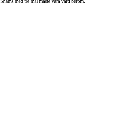
id Shams med tre mål måste vara värd beröm.