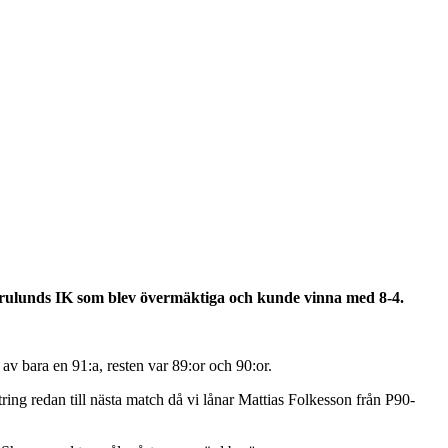
urulunds IK som blev övermäktiga och kunde vinna med 8-4.
 av bara en 91:a, resten var 89:or och 90:or.
tring redan till nästa match då vi lånar Mattias Folkesson från P90-