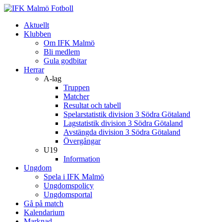
Aktuellt
Klubben
Om IFK Malmö
Bli medlem
Gula godbitar
Herrar
A-lag
Truppen
Matcher
Resultat och tabell
Spelarstatistik division 3 Södra Götaland
Lagstatistik division 3 Södra Götaland
Avstängda division 3 Södra Götaland
Övergångar
U19
Information
Ungdom
Spela i IFK Malmö
Ungdomspolicy
Ungdomsportal
Gå på match
Kalendarium
Marknad