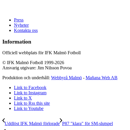
Press
Nyheter
Kontakta oss
Information
Officiell webbplats för IFK Malmö Fotboll
© IFK Malmö Fotboll 1999-2026
Ansvarig utgivare: Jim Nilsson Povoa
Produktion och underhåll:
Webbyrå Malmö
-
Mañana Web AB
Link to Facebook
Link to Instagram
Link to X
Link to Rss this site
Link to Youtube
Uddlöst IFK Malmö förlorade
P87 "klara" för SM-slutspel