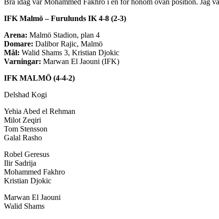
Bra idag var Mohammed Fakhro i en för honom ovan position. Jag var l
IFK Malmö – Furulunds IK 4-8 (2-3)
Arena:
Malmö Stadion, plan 4
Domare:
Dalibor Rajic, Malmö
Mål:
Walid Shams 3, Kristian Djokic
Varningar:
Marwan El Jaouni (IFK)
IFK MALMÖ (4-4-2)
Delshad Kogi
Yehia Abed el Rehman
Milot Zeqiri
Tom Stensson
Galal Rasho
Robel Geresus
Ilir Sadrija
Mohammed Fakhro
Kristian Djokic
Marwan El Jaouni
Walid Shams