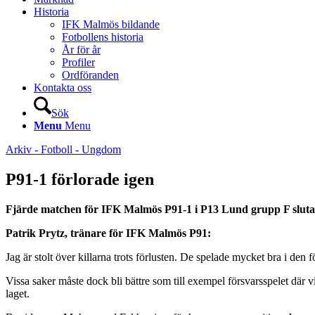
Historia
IFK Malmös bildande
Fotbollens historia
År för år
Profiler
Ordföranden
Kontakta oss
Sök
Menu
Menu
Arkiv - Fotboll - Ungdom
P91-1 förlorade igen
Fjärde matchen för IFK Malmös P91-1 i P13 Lund grupp F slutad
Patrik Prytz, tränare för IFK Malmös P91:
Jag är stolt över killarna trots förlusten. De spelade mycket bra i den
Vissa saker måste dock bli bättre som till exempel försvarsspelet där v
laget.