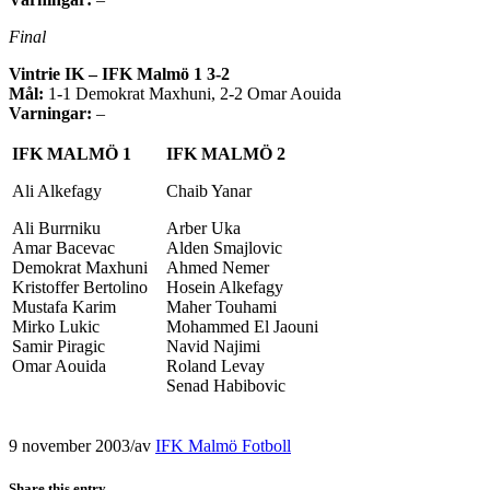
Final
Vintrie IK – IFK Malmö 1 3-2
Mål:
1-1 Demokrat Maxhuni, 2-2 Omar Aouida
Varningar:
–
IFK MALMÖ 1
IFK MALMÖ 2
Ali Alkefagy
Chaib Yanar
Ali Burrniku
Arber Uka
Amar Bacevac
Alden Smajlovic
Demokrat Maxhuni
Ahmed Nemer
Kristoffer Bertolino
Hosein Alkefagy
Mustafa Karim
Maher Touhami
Mirko Lukic
Mohammed El Jaouni
Samir Piragic
Navid Najimi
Omar Aouida
Roland Levay
Senad Habibovic
9 november 2003
/
av
IFK Malmö Fotboll
Share this entry