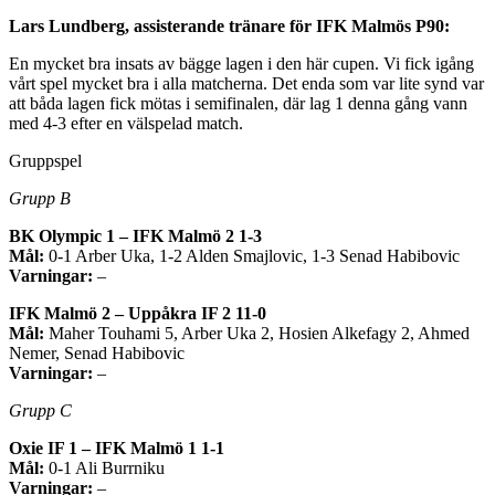
Lars Lundberg, assisterande tränare för IFK Malmös P90:
En mycket bra insats av bägge lagen i den här cupen. Vi fick igång
vårt spel mycket bra i alla matcherna. Det enda som var lite synd var
att båda lagen fick mötas i semifinalen, där lag 1 denna gång vann
med 4-3 efter en välspelad match.
Gruppspel
Grupp B
BK Olympic 1 – IFK Malmö 2 1-3
Mål:
0-1 Arber Uka, 1-2 Alden Smajlovic, 1-3 Senad Habibovic
Varningar:
–
IFK Malmö 2 – Uppåkra IF 2 11-0
Mål:
Maher Touhami 5, Arber Uka 2, Hosien Alkefagy 2, Ahmed
Nemer, Senad Habibovic
Varningar:
–
Grupp C
Oxie IF 1 – IFK Malmö 1 1-1
Mål:
0-1 Ali Burrniku
Varningar:
–