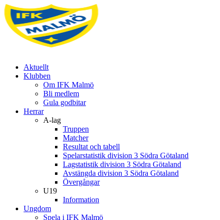
Aktuellt
Klubben
Om IFK Malmö
Bli medlem
Gula godbitar
Herrar
A-lag
Truppen
Matcher
Resultat och tabell
Spelarstatistik division 3 Södra Götaland
Lagstatistik division 3 Södra Götaland
Avstängda division 3 Södra Götaland
Övergångar
U19
Information
Ungdom
Spela i IFK Malmö