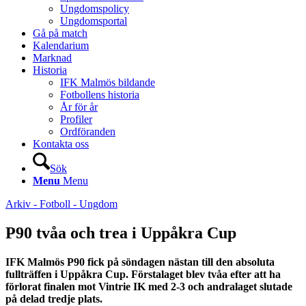
Ungdomspolicy
Ungdomsportal
Gå på match
Kalendarium
Marknad
Historia
IFK Malmös bildande
Fotbollens historia
År för år
Profiler
Ordföranden
Kontakta oss
Sök
Menu
Menu
Arkiv - Fotboll - Ungdom
P90 tvåa och trea i Uppåkra Cup
IFK Malmös P90 fick på söndagen nästan till den absoluta
fullträffen i Uppåkra Cup. Förstalaget blev tvåa efter att ha
förlorat finalen mot Vintrie IK med 2-3 och andralaget slutade
på delad tredje plats.