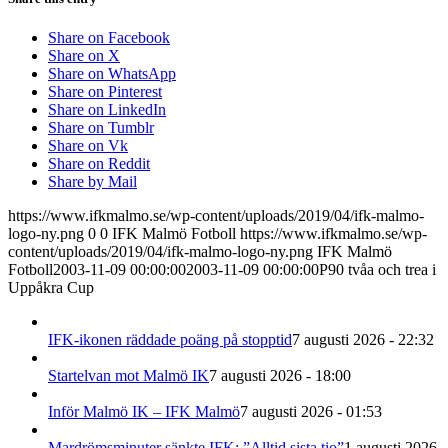
Share on Facebook
Share on X
Share on WhatsApp
Share on Pinterest
Share on LinkedIn
Share on Tumblr
Share on Vk
Share on Reddit
Share by Mail
https://www.ifkmalmo.se/wp-content/uploads/2019/04/ifk-malmo-
logo-ny.png
0
0
IFK Malmö Fotboll
https://www.ifkmalmo.se/wp-
content/uploads/2019/04/ifk-malmo-logo-ny.png
IFK Malmö
Fotboll
2003-11-09 00:00:00
2003-11-09 00:00:00
P90 tvåa och trea i
Uppåkra Cup
IFK-ikonen räddade poäng på stopptid
7 augusti 2026 - 22:32
Startelvan mot Malmö IK
7 augusti 2026 - 18:00
Inför Malmö IK – IFK Malmö
7 augusti 2026 - 01:53
Mardrömsminuter sänkte IFK: ”Alltid sista tio”
1 augusti 2026